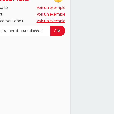
alité
Voir un exemple
rt
Voir un exemple
dossiers d'actu
Voir un exemple