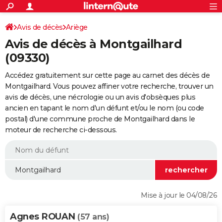
ACTUALITÉS
Connexion
S'inscrire
Avis de décès
Ariège
Rechercher
Société
Education
Villes
Politique
Faits Divers
Monde
+
SPORT
Avis de décès à Montgailhard
Football
Cyclisme
Forum
Coupe du monde 2026
Tennis
Rugby
CULTURE
(09330)
TNT
Cinéma
Musique
Programme TV
Streaming
Sorties cinéma
+
FINANCE
Accédez gratuitement sur cette page au carnet des décès de
Montgailhard. Vous pouvez affiner votre recherche, trouver un
Impôts
Immobilier
Banque
Crédit
Retraite
Epargne
Risques naturels par ville
Assurance
AUTO
avis de décès, une nécrologie ou un avis d'obsèques plus
ancien en tapant le nom d'un défunt et/ou le nom (ou code
Réserver un essai
Berlines
Forum auto
Essais
Citadines
SUV
+
HIGH-TECH
postal) d'une commune proche de Montgailhard dans le
moteur de recherche ci-dessous.
Meilleur smartphone
Ordinateurs
Guide high-tech
Mobiles
Internet
Jeux vidéo
+
BRICOLAGE
Aménagement intérieur
Cuisine
Jardinage
+
Forum
Extérieur
Salle de bains
Rangement
WEEK-END
Escapades
Expositions
Week-end nature
Guides de France
Patrimoine
Musées
+
LIFESTYLE
Bien-être
Mode
+
Art de vivre
Loisirs
Modes de vie
SANTE
Mise à jour le 04/08/26
Guide de la santé
Médicaments
+
Alimentation
Maladies
Sommeil
VOYAGE
Agnes ROUAN
(57 ans)