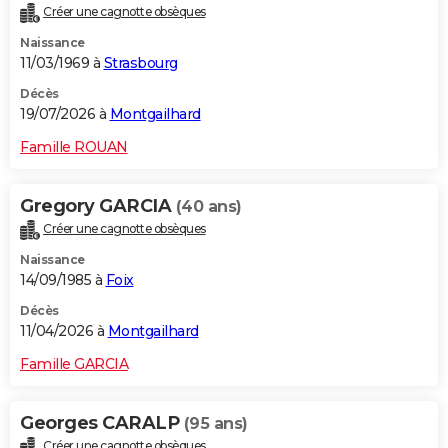
Créer une cagnotte obsèques
City break
Voyage de noces
Climat
Destinations
Voyage nature
Forum
+
PHOTO
Naissance
11/03/1969 à
Strasbourg
GUIDES D'ACHAT
Décès
BONS PLANS
19/07/2026 à
Montgailhard
CARTE DE VOEUX
Famille ROUAN
Carte Bonne année
Carte Pâques
Carte de Noël
Carte Saint-Valentin
Carte d'anniversaire
DICTIONNAIRE
Gregory GARCIA
(40 ans)
Biographies
Expressions
Dictionnaire
Citations
Proverbes
PROGRAMME TV
Créer une cagnotte obsèques
Naissance
COPAINS D'AVANT
14/09/1985 à
Foix
Se connecter
Collèges
Universités
Service militaire
S'inscrire
Lycées
Primaires
Entreprises
Avis de recherche
AVIS DE DÉCÈS
Décès
11/04/2026 à
Montgailhard
FORUM
Famille GARCIA
Lifestyle
Sport
Television
Cinema
Bricolage
Culture
Auto
Voyage
Georges CARALP
(95 ans)
Créer une cagnotte obsèques