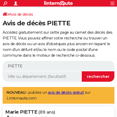
ACTUALITÉS
Connexion
S'inscrire
Avis de décès
Rechercher
Société
Education
Villes
Politique
Faits Divers
Monde
+
SPORT
Avis de décès PIETTE
Football
Cyclisme
Forum
Coupe du monde 2026
Tennis
Rugby
CULTURE
Accédez gratuitement sur cette page au carnet des décès des
TNT
Cinéma
Musique
Programme TV
Streaming
Sorties cinéma
+
PIETTE. Vous pouvez affiner votre recherche ou trouver un
FINANCE
avis de décès ou un avis d'obsèques plus ancien en tapant le
Impôts
Immobilier
Banque
Crédit
Retraite
Epargne
Risques naturels par ville
Assurance
AUTO
nom d'un défunt et/ou le nom ou le code postal d'une
commune dans le moteur de recherche ci-dessous.
Réserver un essai
Berlines
Forum auto
Essais
Citadines
SUV
+
HIGH-TECH
Meilleur smartphone
Ordinateurs
Guide high-tech
Mobiles
Internet
Jeux vidéo
+
BRICOLAGE
Aménagement intérieur
Cuisine
Jardinage
+
Forum
Extérieur
Salle de bains
Rangement
WEEK-END
Escapades
Expositions
Week-end nature
Guides de France
Patrimoine
Musées
+
LIFESTYLE
NOUVEAU :
publiez un
avis de décès gratuit
sur
Linternaute.com
Bien-être
Mode
+
Art de vivre
Loisirs
Modes de vie
SANTE
Marie PIETTE
Guide de la santé
Médicaments
+
Alimentation
Maladies
Sommeil
(89 ans)
VOYAGE