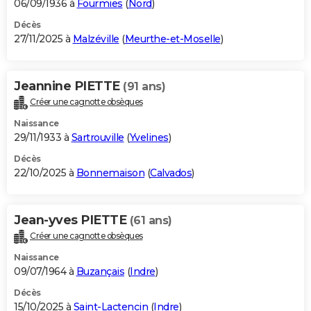
06/09/1936 à
Fourmies
(
Nord
)
Décès
27/11/2025 à
Malzéville
(
Meurthe-et-Moselle
)
Jeannine PIETTE
(91 ans)
Créer une cagnotte obsèques
Naissance
29/11/1933 à
Sartrouville
(
Yvelines
)
Décès
22/10/2025 à
Bonnemaison
(
Calvados
)
Jean-yves PIETTE
(61 ans)
Créer une cagnotte obsèques
Naissance
09/07/1964 à
Buzançais
(
Indre
)
Décès
15/10/2025 à
Saint-Lactencin
(
Indre
)