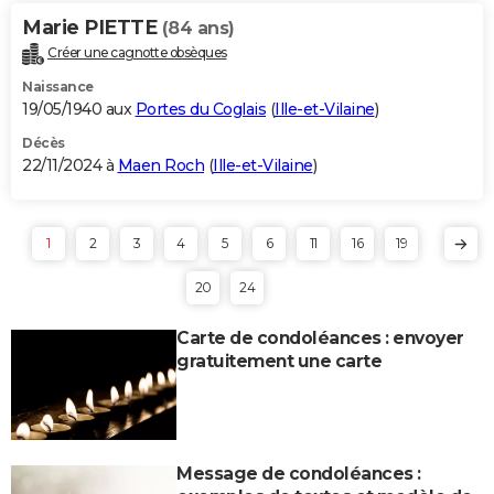
Marie PIETTE
(84 ans)
Créer une cagnotte obsèques
Naissance
19/05/1940 aux
Portes du Coglais
(
Ille-et-Vilaine
)
Décès
22/11/2024 à
Maen Roch
(
Ille-et-Vilaine
)
1
2
3
4
5
6
11
16
19
20
24
Carte de condoléances : envoyer
gratuitement une carte
Message de condoléances :