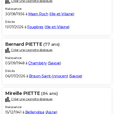
Créer une cagnotte obsèques
City break
Voyage de noces
Climat
Destinations
Voyage nature
Forum
+
PHOTO
Naissance
30/08/1936 à
Maen Roch
(
Ille-et-Vilaine
)
GUIDES D'ACHAT
Décès
11/07/2026 à
Fougères
(
Ille-et-Vilaine
)
BONS PLANS
CARTE DE VOEUX
Bernard PIETTE
(77 ans)
Carte Bonne année
Carte Pâques
Carte de Noël
Carte Saint-Valentin
Carte d'anniversaire
DICTIONNAIRE
Créer une cagnotte obsèques
Biographies
Expressions
Dictionnaire
Citations
Proverbes
PROGRAMME TV
Naissance
03/09/1948 à
Chambéry
(
Savoie
)
COPAINS D'AVANT
Décès
06/07/2026 à
Brison-Saint-Innocent
(
Savoie
)
Se connecter
Collèges
Universités
Service militaire
S'inscrire
Lycées
Primaires
Entreprises
Avis de recherche
AVIS DE DÉCÈS
FORUM
Mireille PIETTE
(84 ans)
Lifestyle
Sport
Television
Cinema
Bricolage
Culture
Auto
Voyage
Créer une cagnotte obsèques
Naissance
15/12/1941 à
Bellenglise
(
Aisne
)