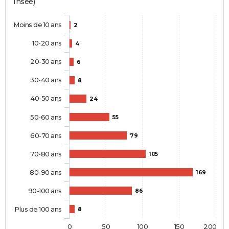
Insee)
Moins de 10 ans
2
10-20 ans
4
20-30 ans
6
30-40 ans
8
40-50 ans
24
50-60 ans
55
60-70 ans
79
70-80 ans
105
80-90 ans
169
90-100 ans
86
Plus de 100 ans
8
0
50
100
150
200