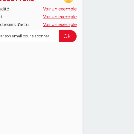
alité
Voir un exemple
rt
Voir un exemple
dossiers d'actu
Voir un exemple