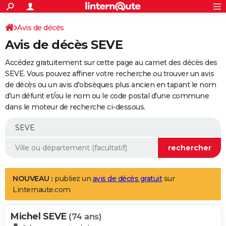
ACTUALITÉS
Connexion
S'inscrire
Avis de décès
Rechercher
Société
Education
Villes
Politique
Faits Divers
Monde
+
SPORT
Avis de décès SEVE
Football
Cyclisme
Forum
Coupe du monde 2026
Tennis
Rugby
CULTURE
Accédez gratuitement sur cette page au carnet des décès des
TNT
Cinéma
Musique
Programme TV
Streaming
Sorties cinéma
+
SEVE. Vous pouvez affiner votre recherche ou trouver un avis
FINANCE
de décès ou un avis d'obsèques plus ancien en tapant le nom
Impôts
Immobilier
Banque
Crédit
Retraite
Epargne
Risques naturels par ville
Assurance
AUTO
d'un défunt et/ou le nom ou le code postal d'une commune
dans le moteur de recherche ci-dessous.
Réserver un essai
Berlines
Forum auto
Essais
Citadines
SUV
+
HIGH-TECH
Meilleur smartphone
Ordinateurs
Guide high-tech
Mobiles
Internet
Jeux vidéo
+
BRICOLAGE
Aménagement intérieur
Cuisine
Jardinage
+
Forum
Extérieur
Salle de bains
Rangement
WEEK-END
Escapades
Expositions
Week-end nature
Guides de France
Patrimoine
Musées
+
LIFESTYLE
NOUVEAU :
publiez un
avis de décès gratuit
sur
Linternaute.com
Bien-être
Mode
+
Art de vivre
Loisirs
Modes de vie
SANTE
Michel SEVE
Guide de la santé
Médicaments
+
Alimentation
Maladies
Sommeil
(74 ans)
VOYAGE