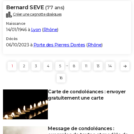
Bernard SEVE
(77 ans)
Créer une cagnotte obsèques
Naissance
14/01/1946 à
Lyon
(
Rhône
)
Décès
06/10/2023 à
Porte des Pierres Dorées
(
Rhône
)
...
1
2
3
4
5
8
11
13
14
18
Carte de condoléances : envoyer
gratuitement une carte
Message de condoléances :