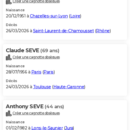
Créer une cagnotte obsèques
City break
Voyage de noces
Climat
Destinations
Voyage nature
Forum
+
PHOTO
Naissance
20/12/1951 à
Chazelles-sur-Lyon
(
Loire
)
GUIDES D'ACHAT
Décès
26/03/2026 à
Saint-Laurent-de-Chamousset
(
Rhône
)
BONS PLANS
CARTE DE VOEUX
Claude SEVE
(69 ans)
Carte Bonne année
Carte Pâques
Carte de Noël
Carte Saint-Valentin
Carte d'anniversaire
DICTIONNAIRE
Créer une cagnotte obsèques
Biographies
Expressions
Dictionnaire
Citations
Proverbes
PROGRAMME TV
Naissance
28/07/1956 à
Paris
(
Paris
)
COPAINS D'AVANT
Décès
24/03/2026 à
Toulouse
(
Haute-Garonne
)
Se connecter
Collèges
Universités
Service militaire
S'inscrire
Lycées
Primaires
Entreprises
Avis de recherche
AVIS DE DÉCÈS
FORUM
Anthony SEVE
(44 ans)
Lifestyle
Sport
Television
Cinema
Bricolage
Culture
Auto
Voyage
Créer une cagnotte obsèques
Naissance
01/02/1982 à
Lons-le-Saunier
(
Jura
)