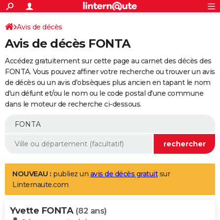
ACTUALITÉS
Connexion
S'inscrire
Avis de décès
Rechercher
Société
Education
Villes
Politique
Faits Divers
Monde
+
SPORT
Avis de décès FONTA
Football
Cyclisme
Forum
Coupe du monde 2026
Tennis
Rugby
CULTURE
Accédez gratuitement sur cette page au carnet des décès des
TNT
Cinéma
Musique
Programme TV
Streaming
Sorties cinéma
+
FONTA. Vous pouvez affiner votre recherche ou trouver un avis
FINANCE
de décès ou un avis d'obsèques plus ancien en tapant le nom
Impôts
Immobilier
Banque
Crédit
Retraite
Epargne
Risques naturels par ville
Assurance
AUTO
d'un défunt et/ou le nom ou le code postal d'une commune
dans le moteur de recherche ci-dessous.
Réserver un essai
Berlines
Forum auto
Essais
Citadines
SUV
+
HIGH-TECH
Meilleur smartphone
Ordinateurs
Guide high-tech
Mobiles
Internet
Jeux vidéo
+
BRICOLAGE
Aménagement intérieur
Cuisine
Jardinage
+
Forum
Extérieur
Salle de bains
Rangement
WEEK-END
Escapades
Expositions
Week-end nature
Guides de France
Patrimoine
Musées
+
LIFESTYLE
NOUVEAU :
publiez un
avis de décès gratuit
sur
Linternaute.com
Bien-être
Mode
+
Art de vivre
Loisirs
Modes de vie
SANTE
Yvette FONTA
Guide de la santé
Médicaments
+
Alimentation
Maladies
Sommeil
(82 ans)
VOYAGE