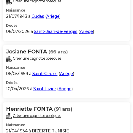
Créer une cagnotte obsèques
City break
Voyage de noces
Climat
Destinations
Voyage nature
Forum
+
PHOTO
Naissance
21/07/1943 à
Gudas
(
Ariège
)
GUIDES D'ACHAT
Décès
06/07/2026 à
Saint-Jean-de-Verges
(
Ariège
)
BONS PLANS
CARTE DE VOEUX
Josiane FONTA
(66 ans)
Carte Bonne année
Carte Pâques
Carte de Noël
Carte Saint-Valentin
Carte d'anniversaire
DICTIONNAIRE
Créer une cagnotte obsèques
Biographies
Expressions
Dictionnaire
Citations
Proverbes
PROGRAMME TV
Naissance
06/05/1959 à
Saint-Girons
(
Ariège
)
COPAINS D'AVANT
Décès
10/04/2026 à
Saint-Lizier
(
Ariège
)
Se connecter
Collèges
Universités
Service militaire
S'inscrire
Lycées
Primaires
Entreprises
Avis de recherche
AVIS DE DÉCÈS
FORUM
Henriette FONTA
(91 ans)
Lifestyle
Sport
Television
Cinema
Bricolage
Culture
Auto
Voyage
Créer une cagnotte obsèques
Naissance
21/04/1934 à BIZERTE TUNISIE