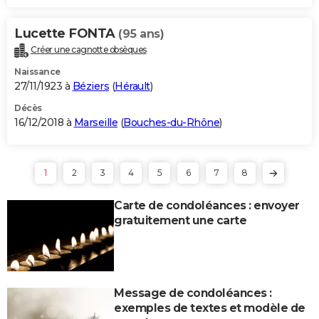
Lucette FONTA
(95 ans)
Créer une cagnotte obsèques
Naissance
27/11/1923 à
Béziers
(
Hérault
)
Décès
16/12/2018 à
Marseille
(
Bouches-du-Rhône
)
1
2
3
4
5
6
7
8
Carte de condoléances : envoyer
gratuitement une carte
Message de condoléances :
exemples de textes et modèle de