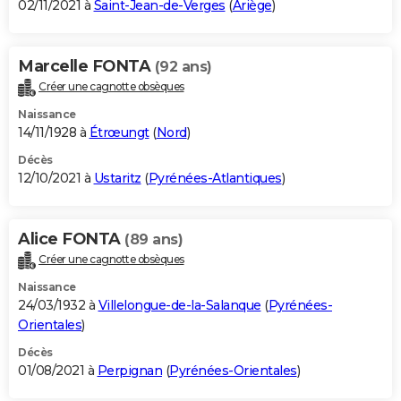
02/11/2021 à
Saint-Jean-de-Verges
(
Ariège
)
Marcelle FONTA
(92 ans)
Créer une cagnotte obsèques
Naissance
14/11/1928 à
Étrœungt
(
Nord
)
Décès
12/10/2021 à
Ustaritz
(
Pyrénées-Atlantiques
)
Alice FONTA
(89 ans)
Créer une cagnotte obsèques
Naissance
24/03/1932 à
Villelongue-de-la-Salanque
(
Pyrénées-
Orientales
)
Décès
01/08/2021 à
Perpignan
(
Pyrénées-Orientales
)