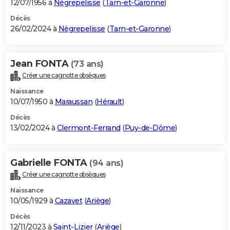
12/07/1956 à
Nègrepelisse
(
Tarn-et-Garonne
)
Décès
26/02/2024 à
Nègrepelisse
(
Tarn-et-Garonne
)
Jean FONTA
(73 ans)
Créer une cagnotte obsèques
Naissance
10/07/1950 à
Maraussan
(
Hérault
)
Décès
13/02/2024 à
Clermont-Ferrand
(
Puy-de-Dôme
)
Gabrielle FONTA
(94 ans)
Créer une cagnotte obsèques
Naissance
10/05/1929 à
Cazavet
(
Ariège
)
Décès
12/11/2023 à
Saint-Lizier
(
Ariège
)