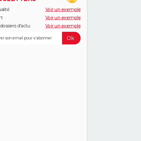
alité
Voir un exemple
rt
Voir un exemple
dossiers d'actu
Voir un exemple