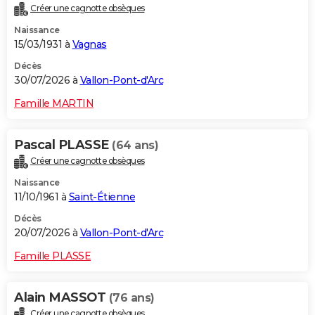
Créer une cagnotte obsèques
City break
Voyage de noces
Climat
Destinations
Voyage nature
Forum
+
PHOTO
Naissance
15/03/1931 à
Vagnas
GUIDES D'ACHAT
Décès
BONS PLANS
30/07/2026 à
Vallon-Pont-d'Arc
CARTE DE VOEUX
Famille MARTIN
Carte Bonne année
Carte Pâques
Carte de Noël
Carte Saint-Valentin
Carte d'anniversaire
DICTIONNAIRE
Pascal PLASSE
(64 ans)
Biographies
Expressions
Dictionnaire
Citations
Proverbes
PROGRAMME TV
Créer une cagnotte obsèques
Naissance
COPAINS D'AVANT
11/10/1961 à
Saint-Étienne
Se connecter
Collèges
Universités
Service militaire
S'inscrire
Lycées
Primaires
Entreprises
Avis de recherche
AVIS DE DÉCÈS
Décès
20/07/2026 à
Vallon-Pont-d'Arc
FORUM
Famille PLASSE
Lifestyle
Sport
Television
Cinema
Bricolage
Culture
Auto
Voyage
Alain MASSOT
(76 ans)
Créer une cagnotte obsèques