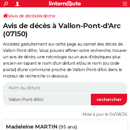
ACTUALITÉS
Connexion
S'inscrire
Avis de décès
Ardèche
Rechercher
Société
Education
Villes
Politique
Faits Divers
Monde
+
SPORT
Avis de décès à Vallon-Pont-d'Arc
Football
Cyclisme
Forum
Coupe du monde 2026
Tennis
Rugby
CULTURE
(07150)
TNT
Cinéma
Musique
Programme TV
Streaming
Sorties cinéma
+
FINANCE
Accédez gratuitement sur cette page au carnet des décès de
Vallon-Pont-d'Arc. Vous pouvez affiner votre recherche, trouver
Impôts
Immobilier
Banque
Crédit
Retraite
Epargne
Risques naturels par ville
Assurance
AUTO
un avis de décès, une nécrologie ou un avis d'obsèques plus
ancien en tapant le nom d'un défunt et/ou le nom (ou code
Réserver un essai
Berlines
Forum auto
Essais
Citadines
SUV
+
HIGH-TECH
postal) d'une commune proche de Vallon-Pont-d'Arc dans le
moteur de recherche ci-dessous.
Meilleur smartphone
Ordinateurs
Guide high-tech
Mobiles
Internet
Jeux vidéo
+
BRICOLAGE
Aménagement intérieur
Cuisine
Jardinage
+
Forum
Extérieur
Salle de bains
Rangement
WEEK-END
Escapades
Expositions
Week-end nature
Guides de France
Patrimoine
Musées
+
LIFESTYLE
Bien-être
Mode
+
Art de vivre
Loisirs
Modes de vie
SANTE
Mise à jour le 04/08/26
Guide de la santé
Médicaments
+
Alimentation
Maladies
Sommeil
VOYAGE
Madeleine MARTIN
(95 ans)