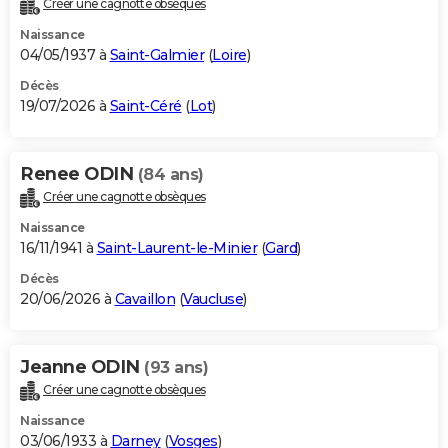
Créer une cagnotte obsèques
City break
Voyage de noces
Climat
Destinations
Voyage nature
Forum
+
PHOTO
Naissance
04/05/1937 à
Saint-Galmier
(
Loire
)
GUIDES D'ACHAT
Décès
19/07/2026 à
Saint-Céré
(
Lot
)
BONS PLANS
CARTE DE VOEUX
Renee ODIN
(84 ans)
Carte Bonne année
Carte Pâques
Carte de Noël
Carte Saint-Valentin
Carte d'anniversaire
DICTIONNAIRE
Créer une cagnotte obsèques
Biographies
Expressions
Dictionnaire
Citations
Proverbes
PROGRAMME TV
Naissance
16/11/1941 à
Saint-Laurent-le-Minier
(
Gard
)
COPAINS D'AVANT
Décès
20/06/2026 à
Cavaillon
(
Vaucluse
)
Se connecter
Collèges
Universités
Service militaire
S'inscrire
Lycées
Primaires
Entreprises
Avis de recherche
AVIS DE DÉCÈS
FORUM
Jeanne ODIN
(93 ans)
Lifestyle
Sport
Television
Cinema
Bricolage
Culture
Auto
Voyage
Créer une cagnotte obsèques
Naissance
03/06/1933 à
Darney
(
Vosges
)