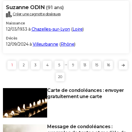
Suzanne ODIN
(91 ans)
Créer une cagnotte obsèques
Naissance
12/03/1933 à
Chazelles-sur-Lyon
(
Loire
)
Décès
12/09/2024 à
Villeurbanne
(
Rhône
)
...
1
2
3
4
5
9
13
15
16
20
Carte de condoléances : envoyer
gratuitement une carte
Message de condoléances :