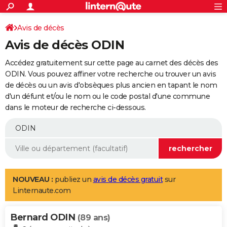
ACTUALITÉS
Connexion
S'inscrire
Avis de décès
Rechercher
Société
Education
Villes
Politique
Faits Divers
Monde
+
SPORT
Avis de décès ODIN
Football
Cyclisme
Forum
Coupe du monde 2026
Tennis
Rugby
CULTURE
Accédez gratuitement sur cette page au carnet des décès des
TNT
Cinéma
Musique
Programme TV
Streaming
Sorties cinéma
+
ODIN. Vous pouvez affiner votre recherche ou trouver un avis
FINANCE
de décès ou un avis d'obsèques plus ancien en tapant le nom
Impôts
Immobilier
Banque
Crédit
Retraite
Epargne
Risques naturels par ville
Assurance
AUTO
d'un défunt et/ou le nom ou le code postal d'une commune
dans le moteur de recherche ci-dessous.
Réserver un essai
Berlines
Forum auto
Essais
Citadines
SUV
+
HIGH-TECH
Meilleur smartphone
Ordinateurs
Guide high-tech
Mobiles
Internet
Jeux vidéo
+
BRICOLAGE
Aménagement intérieur
Cuisine
Jardinage
+
Forum
Extérieur
Salle de bains
Rangement
WEEK-END
Escapades
Expositions
Week-end nature
Guides de France
Patrimoine
Musées
+
LIFESTYLE
NOUVEAU :
publiez un
avis de décès gratuit
sur
Linternaute.com
Bien-être
Mode
+
Art de vivre
Loisirs
Modes de vie
SANTE
Bernard ODIN
Guide de la santé
Médicaments
+
Alimentation
Maladies
Sommeil
(89 ans)
VOYAGE