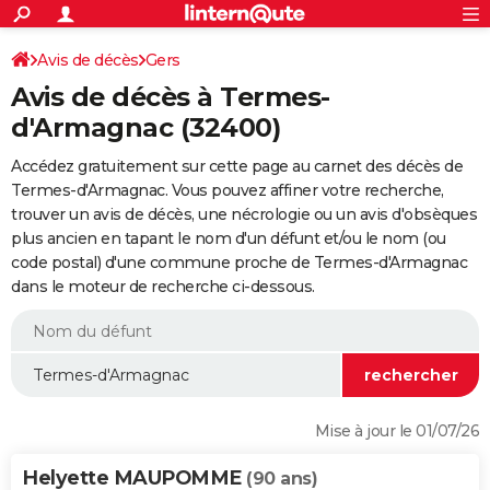
ACTUALITÉS
Connexion
S'inscrire
Avis de décès
Gers
Rechercher
Société
Education
Villes
Politique
Faits Divers
Monde
+
SPORT
Avis de décès à Termes-
Football
Cyclisme
Forum
Coupe du monde 2026
Tennis
Rugby
CULTURE
d'Armagnac (32400)
TNT
Cinéma
Musique
Programme TV
Streaming
Sorties cinéma
+
FINANCE
Accédez gratuitement sur cette page au carnet des décès de
Termes-d'Armagnac. Vous pouvez affiner votre recherche,
Impôts
Immobilier
Banque
Crédit
Retraite
Epargne
Risques naturels par ville
Assurance
AUTO
trouver un avis de décès, une nécrologie ou un avis d'obsèques
plus ancien en tapant le nom d'un défunt et/ou le nom (ou
Réserver un essai
Berlines
Forum auto
Essais
Citadines
SUV
+
HIGH-TECH
code postal) d'une commune proche de Termes-d'Armagnac
dans le moteur de recherche ci-dessous.
Meilleur smartphone
Ordinateurs
Guide high-tech
Mobiles
Internet
Jeux vidéo
+
BRICOLAGE
Aménagement intérieur
Cuisine
Jardinage
+
Forum
Extérieur
Salle de bains
Rangement
WEEK-END
Escapades
Expositions
Week-end nature
Guides de France
Patrimoine
Musées
+
LIFESTYLE
Bien-être
Mode
+
Art de vivre
Loisirs
Modes de vie
SANTE
Mise à jour le 01/07/26
Guide de la santé
Médicaments
+
Alimentation
Maladies
Sommeil
VOYAGE
Helyette MAUPOMME
(90 ans)