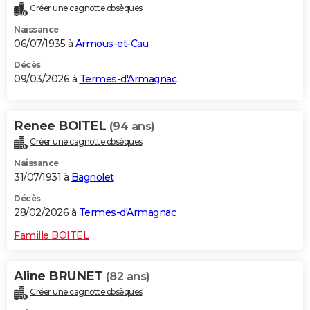
Créer une cagnotte obsèques
City break
Voyage de noces
Climat
Destinations
Voyage nature
Forum
+
PHOTO
Naissance
06/07/1935 à
Armous-et-Cau
GUIDES D'ACHAT
Décès
BONS PLANS
09/03/2026 à
Termes-d'Armagnac
CARTE DE VOEUX
Renee BOITEL
(94 ans)
Carte Bonne année
Carte Pâques
Carte de Noël
Carte Saint-Valentin
Carte d'anniversaire
DICTIONNAIRE
Créer une cagnotte obsèques
Biographies
Expressions
Dictionnaire
Citations
Proverbes
PROGRAMME TV
Naissance
31/07/1931 à
Bagnolet
COPAINS D'AVANT
Décès
Se connecter
Collèges
Universités
Service militaire
S'inscrire
Lycées
Primaires
Entreprises
Avis de recherche
28/02/2026 à
Termes-d'Armagnac
AVIS DE DÉCÈS
Famille BOITEL
FORUM
Lifestyle
Sport
Television
Cinema
Bricolage
Culture
Auto
Voyage
Aline BRUNET
(82 ans)
Créer une cagnotte obsèques