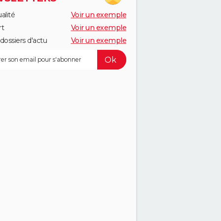
alité
Voir un exemple
rt
Voir un exemple
dossiers d'actu
Voir un exemple