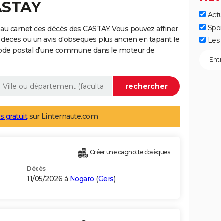
ASTAY
Actu
Spo
au carnet des décès des CASTAY. Vous pouvez affiner
 décès ou un avis d'obsèques plus ancien en tapant le
Les 
code postal d'une commune dans le moteur de
s gratuit
sur Linternaute.com
Créer une cagnotte obsèques
Décès
11/05/2026 à
Nogaro
(
Gers
)