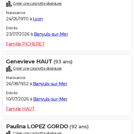
Créer une cagnotte obsèques
City break
Voyage de noces
Climat
Destinations
Voyage nature
Forum
+
PHOTO
Naissance
24/05/1970 à
Lyon
GUIDES D'ACHAT
Décès
BONS PLANS
23/07/2026 à
Banyuls-sur-Mer
CARTE DE VOEUX
Famille PICHERET
Carte Bonne année
Carte Pâques
Carte de Noël
Carte Saint-Valentin
Carte d'anniversaire
DICTIONNAIRE
Genevieve HAUT
(93 ans)
Biographies
Expressions
Dictionnaire
Citations
Proverbes
PROGRAMME TV
Créer une cagnotte obsèques
Naissance
COPAINS D'AVANT
26/08/1932 à
Banyuls-sur-Mer
Se connecter
Collèges
Universités
Service militaire
S'inscrire
Lycées
Primaires
Entreprises
Avis de recherche
AVIS DE DÉCÈS
Décès
10/07/2026 à
Banyuls-sur-Mer
FORUM
Famille HAUT
Lifestyle
Sport
Television
Cinema
Bricolage
Culture
Auto
Voyage
Paulina LOPEZ GORDO
(92 ans)
Créer une cagnotte obsèques