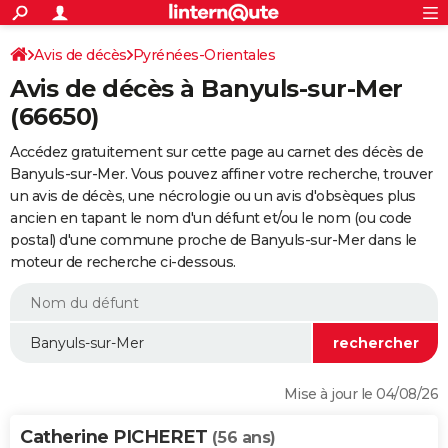
ACTUALITÉS
Connexion
S'inscrire
Avis de décès
Pyrénées-Orientales
Rechercher
Société
Education
Villes
Politique
Faits Divers
Monde
+
SPORT
Avis de décès à Banyuls-sur-Mer
Football
Cyclisme
Forum
Coupe du monde 2026
Tennis
Rugby
CULTURE
(66650)
TNT
Cinéma
Musique
Programme TV
Streaming
Sorties cinéma
+
FINANCE
Accédez gratuitement sur cette page au carnet des décès de
Banyuls-sur-Mer. Vous pouvez affiner votre recherche, trouver
Impôts
Immobilier
Banque
Crédit
Retraite
Epargne
Risques naturels par ville
Assurance
AUTO
un avis de décès, une nécrologie ou un avis d'obsèques plus
ancien en tapant le nom d'un défunt et/ou le nom (ou code
Réserver un essai
Berlines
Forum auto
Essais
Citadines
SUV
+
HIGH-TECH
postal) d'une commune proche de Banyuls-sur-Mer dans le
moteur de recherche ci-dessous.
Meilleur smartphone
Ordinateurs
Guide high-tech
Mobiles
Internet
Jeux vidéo
+
BRICOLAGE
Aménagement intérieur
Cuisine
Jardinage
+
Forum
Extérieur
Salle de bains
Rangement
WEEK-END
Escapades
Expositions
Week-end nature
Guides de France
Patrimoine
Musées
+
LIFESTYLE
Bien-être
Mode
+
Art de vivre
Loisirs
Modes de vie
SANTE
Mise à jour le 04/08/26
Guide de la santé
Médicaments
+
Alimentation
Maladies
Sommeil
VOYAGE
Catherine PICHERET
(56 ans)