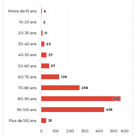
Moins de 10 ans
6
10-20 ans
2
20-30 ans
11
30-40 ans
23
40-50 ans
37
50-60 ans
57
60-70 ans
126
70-80 ans
266
80-90 ans
550
90-100 ans
436
Plus de 100 ans
35
0
100
200
300
400
500
600