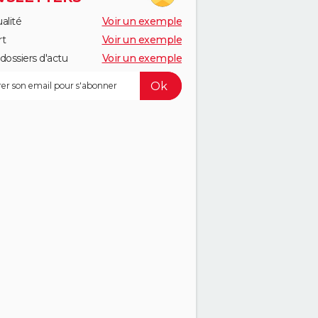
alité
Voir un exemple
rt
Voir un exemple
dossiers d'actu
Voir un exemple