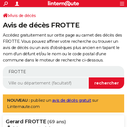
ACTUALITÉS
Connexion
S'inscrire
Avis de décès
Rechercher
Société
Education
Villes
Politique
Faits Divers
Monde
+
SPORT
Avis de décès FROTTE
Football
Cyclisme
Forum
Coupe du monde 2026
Tennis
Rugby
CULTURE
Accédez gratuitement sur cette page au carnet des décès des
TNT
Cinéma
Musique
Programme TV
Streaming
Sorties cinéma
+
FROTTE. Vous pouvez affiner votre recherche ou trouver un
FINANCE
avis de décès ou un avis d'obsèques plus ancien en tapant le
Impôts
Immobilier
Banque
Crédit
Retraite
Epargne
Risques naturels par ville
Assurance
AUTO
nom d'un défunt et/ou le nom ou le code postal d'une
commune dans le moteur de recherche ci-dessous.
Réserver un essai
Berlines
Forum auto
Essais
Citadines
SUV
+
HIGH-TECH
Meilleur smartphone
Ordinateurs
Guide high-tech
Mobiles
Internet
Jeux vidéo
+
BRICOLAGE
Aménagement intérieur
Cuisine
Jardinage
+
Forum
Extérieur
Salle de bains
Rangement
WEEK-END
Escapades
Expositions
Week-end nature
Guides de France
Patrimoine
Musées
+
LIFESTYLE
NOUVEAU :
publiez un
avis de décès gratuit
sur
Linternaute.com
Bien-être
Mode
+
Art de vivre
Loisirs
Modes de vie
SANTE
Gerard FROTTE
Guide de la santé
Médicaments
+
Alimentation
Maladies
Sommeil
(69 ans)
VOYAGE