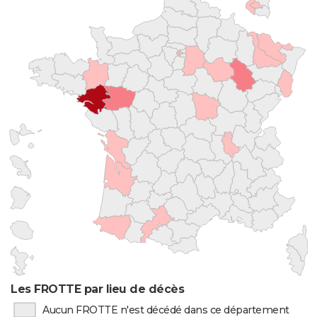
Les FROTTE par lieu de décès
Aucun FROTTE n'est décédé dans ce département