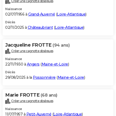
Créer une cagnotte obsèques
City break
Voyage de noces
Climat
Destinations
Voyage nature
Forum
+
PHOTO
Naissance
02/07/1956 à
Grand-Auverné
(
Loire-Atlantique
)
GUIDES D'ACHAT
Décès
02/11/2025 à
Châteaubriant
(
Loire-Atlantique
)
BONS PLANS
CARTE DE VOEUX
Jacqueline FROTTE
(94 ans)
Carte Bonne année
Carte Pâques
Carte de Noël
Carte Saint-Valentin
Carte d'anniversaire
DICTIONNAIRE
Créer une cagnotte obsèques
Biographies
Expressions
Dictionnaire
Citations
Proverbes
PROGRAMME TV
Naissance
22/11/1930 à
Angers
(
Maine-et-Loire
)
COPAINS D'AVANT
Décès
29/08/2025 à la
Possonnière
(
Maine-et-Loire
)
Se connecter
Collèges
Universités
Service militaire
S'inscrire
Lycées
Primaires
Entreprises
Avis de recherche
AVIS DE DÉCÈS
FORUM
Marie FROTTE
(68 ans)
Lifestyle
Sport
Television
Cinema
Bricolage
Culture
Auto
Voyage
Créer une cagnotte obsèques
Naissance
11/07/1957 à
Petit-Auverné
(
Loire-Atlantique
)