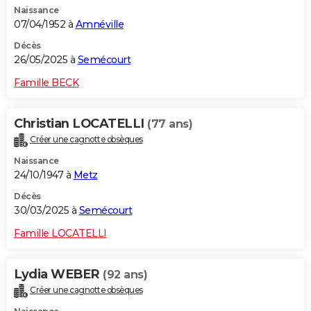
Naissance
City break
Voyage de noces
Climat
Destinations
Voyage nature
Forum
+
PHOTO
07/04/1952 à
Amnéville
GUIDES D'ACHAT
Décès
26/05/2025 à
Semécourt
BONS PLANS
Famille BECK
CARTE DE VOEUX
Christian LOCATELLI
(77 ans)
Carte Bonne année
Carte Pâques
Carte de Noël
Carte Saint-Valentin
Carte d'anniversaire
DICTIONNAIRE
Créer une cagnotte obsèques
Biographies
Expressions
Dictionnaire
Citations
Proverbes
PROGRAMME TV
Naissance
24/10/1947 à
Metz
COPAINS D'AVANT
Décès
30/03/2025 à
Semécourt
Se connecter
Collèges
Universités
Service militaire
S'inscrire
Lycées
Primaires
Entreprises
Avis de recherche
AVIS DE DÉCÈS
Famille LOCATELLI
FORUM
Lifestyle
Sport
Television
Cinema
Bricolage
Culture
Auto
Voyage
Lydia WEBER
(92 ans)
Créer une cagnotte obsèques