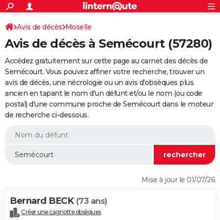
ACTUALITÉS
Connexion
S'inscrire
Avis de décès
Moselle
Rechercher
Société
Education
Villes
Politique
Faits Divers
Monde
+
SPORT
Avis de décès à Semécourt (57280)
Football
Cyclisme
Forum
Coupe du monde 2026
Tennis
Rugby
CULTURE
Accédez gratuitement sur cette page au carnet des décès de
TNT
Cinéma
Musique
Programme TV
Streaming
Sorties cinéma
+
Semécourt. Vous pouvez affiner votre recherche, trouver un
FINANCE
avis de décès, une nécrologie ou un avis d'obsèques plus
Impôts
Immobilier
Banque
Crédit
Retraite
Epargne
Risques naturels par ville
Assurance
AUTO
ancien en tapant le nom d'un défunt et/ou le nom (ou code
postal) d'une commune proche de Semécourt dans le moteur
Réserver un essai
Berlines
Forum auto
Essais
Citadines
SUV
+
HIGH-TECH
de recherche ci-dessous.
Meilleur smartphone
Ordinateurs
Guide high-tech
Mobiles
Internet
Jeux vidéo
+
BRICOLAGE
Aménagement intérieur
Cuisine
Jardinage
+
Forum
Extérieur
Salle de bains
Rangement
WEEK-END
Escapades
Expositions
Week-end nature
Guides de France
Patrimoine
Musées
+
LIFESTYLE
Mise à jour le 01/07/26
Bien-être
Mode
+
Art de vivre
Loisirs
Modes de vie
SANTE
Bernard BECK
(73 ans)
Guide de la santé
Médicaments
+
Alimentation
Maladies
Sommeil
VOYAGE
Créer une cagnotte obsèques