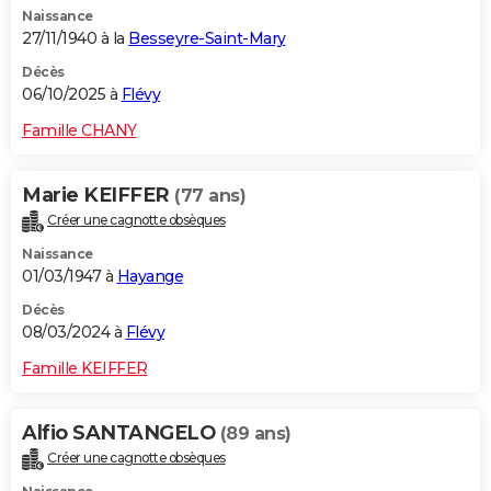
Naissance
City break
Voyage de noces
Climat
Destinations
Voyage nature
Forum
+
PHOTO
27/11/1940 à la
Besseyre-Saint-Mary
GUIDES D'ACHAT
Décès
06/10/2025 à
Flévy
BONS PLANS
Famille CHANY
CARTE DE VOEUX
Marie KEIFFER
(77 ans)
Carte Bonne année
Carte Pâques
Carte de Noël
Carte Saint-Valentin
Carte d'anniversaire
DICTIONNAIRE
Créer une cagnotte obsèques
Biographies
Expressions
Dictionnaire
Citations
Proverbes
PROGRAMME TV
Naissance
01/03/1947 à
Hayange
COPAINS D'AVANT
Décès
08/03/2024 à
Flévy
Se connecter
Collèges
Universités
Service militaire
S'inscrire
Lycées
Primaires
Entreprises
Avis de recherche
AVIS DE DÉCÈS
Famille KEIFFER
FORUM
Lifestyle
Sport
Television
Cinema
Bricolage
Culture
Auto
Voyage
Alfio SANTANGELO
(89 ans)
Créer une cagnotte obsèques