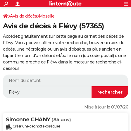
ACTUALITÉS
Connexion
S'inscrire
Avis de décès
Moselle
Rechercher
Société
Education
Villes
Politique
Faits Divers
Monde
+
SPORT
Avis de décès à Flévy (57365)
Football
Cyclisme
Forum
Coupe du monde 2026
Tennis
Rugby
CULTURE
Accédez gratuitement sur cette page au carnet des décès de
TNT
Cinéma
Musique
Programme TV
Streaming
Sorties cinéma
+
Flévy. Vous pouvez affiner votre recherche, trouver un avis de
FINANCE
décès, une nécrologie ou un avis d'obsèques plus ancien en
Impôts
Immobilier
Banque
Crédit
Retraite
Epargne
Risques naturels par ville
Assurance
AUTO
tapant le nom d'un défunt et/ou le nom (ou code postal) d'une
commune proche de Flévy dans le moteur de recherche ci-
Réserver un essai
Berlines
Forum auto
Essais
Citadines
SUV
+
HIGH-TECH
dessous.
Meilleur smartphone
Ordinateurs
Guide high-tech
Mobiles
Internet
Jeux vidéo
+
BRICOLAGE
Aménagement intérieur
Cuisine
Jardinage
+
Forum
Extérieur
Salle de bains
Rangement
WEEK-END
Escapades
Expositions
Week-end nature
Guides de France
Patrimoine
Musées
+
LIFESTYLE
Mise à jour le 01/07/26
Bien-être
Mode
+
Art de vivre
Loisirs
Modes de vie
SANTE
Simonne CHANY
(84 ans)
Guide de la santé
Médicaments
+
Alimentation
Maladies
Sommeil
VOYAGE
Créer une cagnotte obsèques