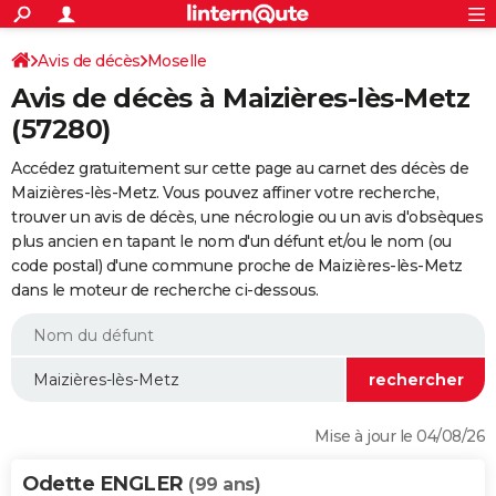
ACTUALITÉS
Connexion
S'inscrire
Avis de décès
Moselle
Rechercher
Société
Education
Villes
Politique
Faits Divers
Monde
+
SPORT
Avis de décès à Maizières-lès-Metz
Football
Cyclisme
Forum
Coupe du monde 2026
Tennis
Rugby
CULTURE
(57280)
TNT
Cinéma
Musique
Programme TV
Streaming
Sorties cinéma
+
FINANCE
Accédez gratuitement sur cette page au carnet des décès de
Maizières-lès-Metz. Vous pouvez affiner votre recherche,
Impôts
Immobilier
Banque
Crédit
Retraite
Epargne
Risques naturels par ville
Assurance
AUTO
trouver un avis de décès, une nécrologie ou un avis d'obsèques
plus ancien en tapant le nom d'un défunt et/ou le nom (ou
Réserver un essai
Berlines
Forum auto
Essais
Citadines
SUV
+
HIGH-TECH
code postal) d'une commune proche de Maizières-lès-Metz
dans le moteur de recherche ci-dessous.
Meilleur smartphone
Ordinateurs
Guide high-tech
Mobiles
Internet
Jeux vidéo
+
BRICOLAGE
Aménagement intérieur
Cuisine
Jardinage
+
Forum
Extérieur
Salle de bains
Rangement
WEEK-END
Escapades
Expositions
Week-end nature
Guides de France
Patrimoine
Musées
+
LIFESTYLE
Bien-être
Mode
+
Art de vivre
Loisirs
Modes de vie
SANTE
Mise à jour le 04/08/26
Guide de la santé
Médicaments
+
Alimentation
Maladies
Sommeil
VOYAGE
Odette ENGLER
(99 ans)