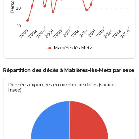
20
10
2000
2006
2012
2018
2024
2004
2010
2016
2022
2002
2008
2014
2020
Maizières-lès-Metz
Répartition des décès à Maizières-lès-Metz par sexe
Données exprimées en nombre de décès (source :
Insee)