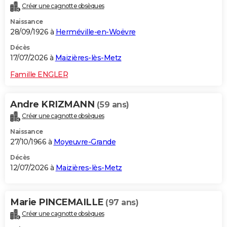
Créer une cagnotte obsèques
City break
Voyage de noces
Climat
Destinations
Voyage nature
Forum
+
PHOTO
Naissance
28/09/1926 à
Herméville-en-Woëvre
GUIDES D'ACHAT
Décès
BONS PLANS
17/07/2026 à
Maizières-lès-Metz
CARTE DE VOEUX
Famille ENGLER
Carte Bonne année
Carte Pâques
Carte de Noël
Carte Saint-Valentin
Carte d'anniversaire
DICTIONNAIRE
Andre KRIZMANN
(59 ans)
Biographies
Expressions
Dictionnaire
Citations
Proverbes
PROGRAMME TV
Créer une cagnotte obsèques
Naissance
COPAINS D'AVANT
27/10/1966 à
Moyeuvre-Grande
Se connecter
Collèges
Universités
Service militaire
S'inscrire
Lycées
Primaires
Entreprises
Avis de recherche
AVIS DE DÉCÈS
Décès
12/07/2026 à
Maizières-lès-Metz
FORUM
Lifestyle
Sport
Television
Cinema
Bricolage
Culture
Auto
Voyage
Marie PINCEMAILLE
(97 ans)
Créer une cagnotte obsèques