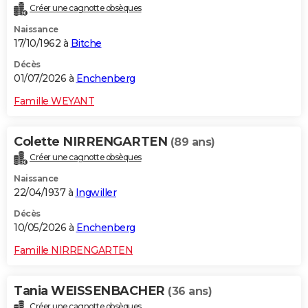
Créer une cagnotte obsèques
City break
Voyage de noces
Climat
Destinations
Voyage nature
Forum
+
PHOTO
Naissance
17/10/1962 à
Bitche
GUIDES D'ACHAT
Décès
BONS PLANS
01/07/2026 à
Enchenberg
CARTE DE VOEUX
Famille WEYANT
Carte Bonne année
Carte Pâques
Carte de Noël
Carte Saint-Valentin
Carte d'anniversaire
DICTIONNAIRE
Colette NIRRENGARTEN
(89 ans)
Biographies
Expressions
Dictionnaire
Citations
Proverbes
PROGRAMME TV
Créer une cagnotte obsèques
Naissance
COPAINS D'AVANT
22/04/1937 à
Ingwiller
Se connecter
Collèges
Universités
Service militaire
S'inscrire
Lycées
Primaires
Entreprises
Avis de recherche
AVIS DE DÉCÈS
Décès
10/05/2026 à
Enchenberg
FORUM
Famille NIRRENGARTEN
Lifestyle
Sport
Television
Cinema
Bricolage
Culture
Auto
Voyage
Tania WEISSENBACHER
(36 ans)
Créer une cagnotte obsèques