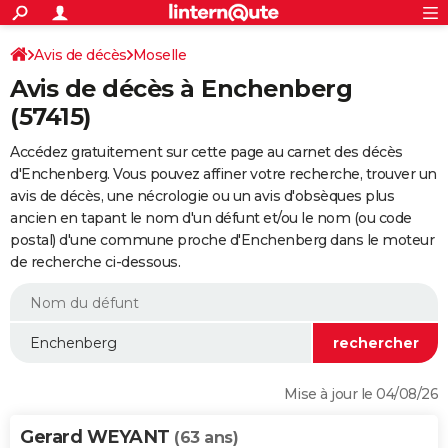
ACTUALITÉS
Connexion
S'inscrire
Avis de décès
Moselle
Rechercher
Société
Education
Villes
Politique
Faits Divers
Monde
+
SPORT
Avis de décès à Enchenberg
Football
Cyclisme
Forum
Coupe du monde 2026
Tennis
Rugby
CULTURE
(57415)
TNT
Cinéma
Musique
Programme TV
Streaming
Sorties cinéma
+
FINANCE
Accédez gratuitement sur cette page au carnet des décès
d'Enchenberg. Vous pouvez affiner votre recherche, trouver un
Impôts
Immobilier
Banque
Crédit
Retraite
Epargne
Risques naturels par ville
Assurance
AUTO
avis de décès, une nécrologie ou un avis d'obsèques plus
ancien en tapant le nom d'un défunt et/ou le nom (ou code
Réserver un essai
Berlines
Forum auto
Essais
Citadines
SUV
+
HIGH-TECH
postal) d'une commune proche d'Enchenberg dans le moteur
de recherche ci-dessous.
Meilleur smartphone
Ordinateurs
Guide high-tech
Mobiles
Internet
Jeux vidéo
+
BRICOLAGE
Aménagement intérieur
Cuisine
Jardinage
+
Forum
Extérieur
Salle de bains
Rangement
WEEK-END
Escapades
Expositions
Week-end nature
Guides de France
Patrimoine
Musées
+
LIFESTYLE
Bien-être
Mode
+
Art de vivre
Loisirs
Modes de vie
SANTE
Mise à jour le 04/08/26
Guide de la santé
Médicaments
+
Alimentation
Maladies
Sommeil
VOYAGE
Gerard WEYANT
(63 ans)