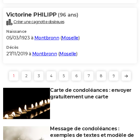
Victorine PHILIPP
(96 ans)
Créer une cagnotte obsèques
Naissance
05/03/1923 à
Montbronn
(
Moselle
)
Décès
27/11/2019 à
Montbronn
(
Moselle
)
1
2
3
4
5
6
7
8
9
Carte de condoléances : envoyer
gratuitement une carte
Message de condoléances :
exemples de textes et modèle de