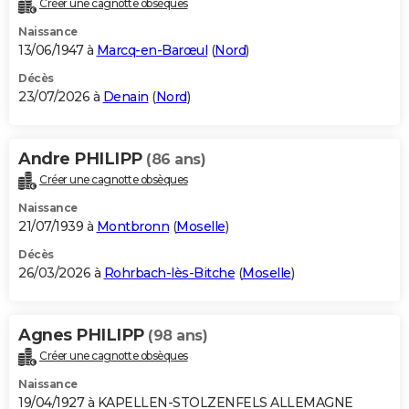
Créer une cagnotte obsèques
City break
Voyage de noces
Climat
Destinations
Voyage nature
Forum
+
PHOTO
Naissance
13/06/1947 à
Marcq-en-Barœul
(
Nord
)
GUIDES D'ACHAT
Décès
23/07/2026 à
Denain
(
Nord
)
BONS PLANS
CARTE DE VOEUX
Andre PHILIPP
(86 ans)
Carte Bonne année
Carte Pâques
Carte de Noël
Carte Saint-Valentin
Carte d'anniversaire
DICTIONNAIRE
Créer une cagnotte obsèques
Biographies
Expressions
Dictionnaire
Citations
Proverbes
PROGRAMME TV
Naissance
21/07/1939 à
Montbronn
(
Moselle
)
COPAINS D'AVANT
Décès
26/03/2026 à
Rohrbach-lès-Bitche
(
Moselle
)
Se connecter
Collèges
Universités
Service militaire
S'inscrire
Lycées
Primaires
Entreprises
Avis de recherche
AVIS DE DÉCÈS
FORUM
Agnes PHILIPP
(98 ans)
Lifestyle
Sport
Television
Cinema
Bricolage
Culture
Auto
Voyage
Créer une cagnotte obsèques
Naissance
19/04/1927 à KAPELLEN-STOLZENFELS ALLEMAGNE