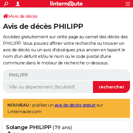
ACTUALITÉS
Connexion
S'inscrire
Avis de décès
Rechercher
Société
Education
Villes
Politique
Faits Divers
Monde
+
SPORT
Avis de décès PHILIPP
Football
Cyclisme
Forum
Coupe du monde 2026
Tennis
Rugby
CULTURE
Accédez gratuitement sur cette page au carnet des décès des
TNT
Cinéma
Musique
Programme TV
Streaming
Sorties cinéma
+
PHILIPP. Vous pouvez affiner votre recherche ou trouver un
FINANCE
avis de décès ou un avis d'obsèques plus ancien en tapant le
Impôts
Immobilier
Banque
Crédit
Retraite
Epargne
Risques naturels par ville
Assurance
AUTO
nom d'un défunt et/ou le nom ou le code postal d'une
commune dans le moteur de recherche ci-dessous.
Réserver un essai
Berlines
Forum auto
Essais
Citadines
SUV
+
HIGH-TECH
Meilleur smartphone
Ordinateurs
Guide high-tech
Mobiles
Internet
Jeux vidéo
+
BRICOLAGE
Aménagement intérieur
Cuisine
Jardinage
+
Forum
Extérieur
Salle de bains
Rangement
WEEK-END
Escapades
Expositions
Week-end nature
Guides de France
Patrimoine
Musées
+
LIFESTYLE
NOUVEAU :
publiez un
avis de décès gratuit
sur
Linternaute.com
Bien-être
Mode
+
Art de vivre
Loisirs
Modes de vie
SANTE
Solange PHILIPP
Guide de la santé
Médicaments
+
Alimentation
Maladies
Sommeil
(79 ans)
VOYAGE