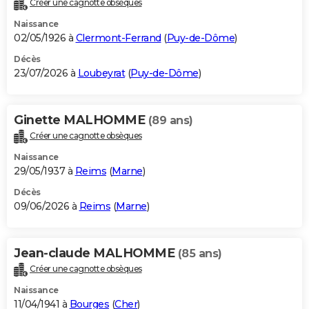
Créer une cagnotte obsèques
City break
Voyage de noces
Climat
Destinations
Voyage nature
Forum
+
PHOTO
Naissance
02/05/1926 à
Clermont-Ferrand
(
Puy-de-Dôme
)
GUIDES D'ACHAT
Décès
23/07/2026 à
Loubeyrat
(
Puy-de-Dôme
)
BONS PLANS
CARTE DE VOEUX
Ginette MALHOMME
(89 ans)
Carte Bonne année
Carte Pâques
Carte de Noël
Carte Saint-Valentin
Carte d'anniversaire
DICTIONNAIRE
Créer une cagnotte obsèques
Biographies
Expressions
Dictionnaire
Citations
Proverbes
PROGRAMME TV
Naissance
29/05/1937 à
Reims
(
Marne
)
COPAINS D'AVANT
Décès
09/06/2026 à
Reims
(
Marne
)
Se connecter
Collèges
Universités
Service militaire
S'inscrire
Lycées
Primaires
Entreprises
Avis de recherche
AVIS DE DÉCÈS
FORUM
Jean-claude MALHOMME
(85 ans)
Lifestyle
Sport
Television
Cinema
Bricolage
Culture
Auto
Voyage
Créer une cagnotte obsèques
Naissance
11/04/1941 à
Bourges
(
Cher
)