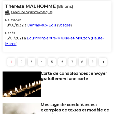
Therese MALHOMME
(88 ans)
Créer une cagnotte obsèques
Naissance
18/08/1932 à
Damas-aux-Bois
(
Vosges
)
Décès
13/01/2021 à
Bourmont-entre-Meuse-et-Mouzon
(
Haute-
Marne
)
1
2
3
4
5
6
7
8
9
Carte de condoléances : envoyer
gratuitement une carte
Message de condoléances :
exemples de textes et modèle de