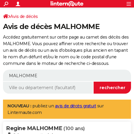
ACTUALITÉS
Connexion
S'inscrire
Avis de décès
Rechercher
Société
Education
Villes
Politique
Faits Divers
Monde
+
SPORT
Avis de décès MALHOMME
Football
Cyclisme
Forum
Coupe du monde 2026
Tennis
Rugby
CULTURE
Accédez gratuitement sur cette page au carnet des décès des
TNT
Cinéma
Musique
Programme TV
Streaming
Sorties cinéma
+
MALHOMME. Vous pouvez affiner votre recherche ou trouver
FINANCE
un avis de décès ou un avis d'obsèques plus ancien en tapant
Impôts
Immobilier
Banque
Crédit
Retraite
Epargne
Risques naturels par ville
Assurance
AUTO
le nom d'un défunt et/ou le nom ou le code postal d'une
commune dans le moteur de recherche ci-dessous.
Réserver un essai
Berlines
Forum auto
Essais
Citadines
SUV
+
HIGH-TECH
Meilleur smartphone
Ordinateurs
Guide high-tech
Mobiles
Internet
Jeux vidéo
+
BRICOLAGE
Aménagement intérieur
Cuisine
Jardinage
+
Forum
Extérieur
Salle de bains
Rangement
WEEK-END
Escapades
Expositions
Week-end nature
Guides de France
Patrimoine
Musées
+
LIFESTYLE
NOUVEAU :
publiez un
avis de décès gratuit
sur
Linternaute.com
Bien-être
Mode
+
Art de vivre
Loisirs
Modes de vie
SANTE
Regine MALHOMME
Guide de la santé
Médicaments
+
Alimentation
Maladies
Sommeil
(100 ans)
VOYAGE