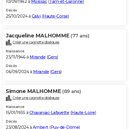
10/09/1942 à
Moissac
(
Tarn-et-Garonne
)
Décès
25/10/2024 à
Calvi
(
Haute-Corse
)
Jacqueline MALHOMME
(77 ans)
Créer une cagnotte obsèques
Naissance
23/11/1946 à
Mirande
(
Gers
)
Décès
06/09/2024 à
Mirande
(
Gers
)
Simone MALHOMME
(89 ans)
Créer une cagnotte obsèques
Naissance
15/01/1935 à
Chavaniac-Lafayette
(
Haute-Loire
)
Décès
23/08/2024 à
Ambert
(
Puy-de-Dôme
)