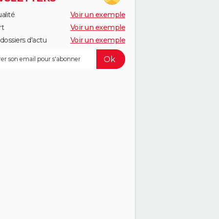
alité
Voir un exemple
rt
Voir un exemple
dossiers d'actu
Voir un exemple