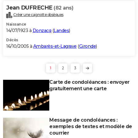
Jean DUFRECHE
(82 ans)
Créer une cagnotte obsèques
Naissance
14/07/1923 à
Donzacq
(
Landes
)
Décès
16/10/2005 à
Ambarès-et-Lagrave
(
Gironde
)
1
2
3
Carte de condoléances : envoyer
gratuitement une carte
Message de condoléances :
exemples de textes et modèle de
courrier