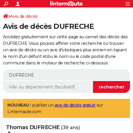
ACTUALITÉS
Connexion
S'inscrire
Avis de décès
Rechercher
Société
Education
Villes
Politique
Faits Divers
Monde
+
SPORT
Avis de décès DUFRECHE
Football
Cyclisme
Forum
Coupe du monde 2026
Tennis
Rugby
CULTURE
Accédez gratuitement sur cette page au carnet des décès des
TNT
Cinéma
Musique
Programme TV
Streaming
Sorties cinéma
+
DUFRECHE. Vous pouvez affiner votre recherche ou trouver
FINANCE
un avis de décès ou un avis d'obsèques plus ancien en tapant
Impôts
Immobilier
Banque
Crédit
Retraite
Epargne
Risques naturels par ville
Assurance
AUTO
le nom d'un défunt et/ou le nom ou le code postal d'une
commune dans le moteur de recherche ci-dessous.
Réserver un essai
Berlines
Forum auto
Essais
Citadines
SUV
+
HIGH-TECH
Meilleur smartphone
Ordinateurs
Guide high-tech
Mobiles
Internet
Jeux vidéo
+
BRICOLAGE
Aménagement intérieur
Cuisine
Jardinage
+
Forum
Extérieur
Salle de bains
Rangement
WEEK-END
Escapades
Expositions
Week-end nature
Guides de France
Patrimoine
Musées
+
LIFESTYLE
NOUVEAU :
publiez un
avis de décès gratuit
sur
Linternaute.com
Bien-être
Mode
+
Art de vivre
Loisirs
Modes de vie
SANTE
Thomas DUFRECHE
Guide de la santé
Médicaments
+
Alimentation
Maladies
Sommeil
(39 ans)
VOYAGE