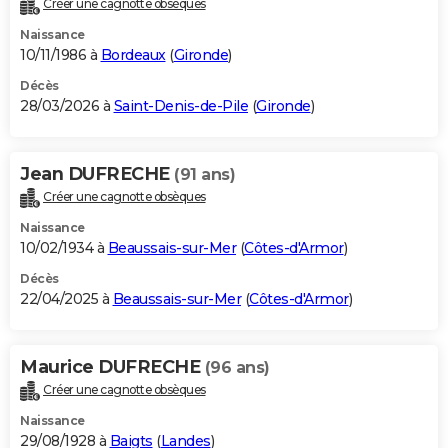
Créer une cagnotte obsèques
City break
Voyage de noces
Climat
Destinations
Voyage nature
Forum
+
PHOTO
Naissance
10/11/1986 à
Bordeaux
(
Gironde
)
GUIDES D'ACHAT
Décès
28/03/2026 à
Saint-Denis-de-Pile
(
Gironde
)
BONS PLANS
CARTE DE VOEUX
Jean DUFRECHE
(91 ans)
Carte Bonne année
Carte Pâques
Carte de Noël
Carte Saint-Valentin
Carte d'anniversaire
DICTIONNAIRE
Créer une cagnotte obsèques
Biographies
Expressions
Dictionnaire
Citations
Proverbes
PROGRAMME TV
Naissance
10/02/1934 à
Beaussais-sur-Mer
(
Côtes-d'Armor
)
COPAINS D'AVANT
Décès
22/04/2025 à
Beaussais-sur-Mer
(
Côtes-d'Armor
)
Se connecter
Collèges
Universités
Service militaire
S'inscrire
Lycées
Primaires
Entreprises
Avis de recherche
AVIS DE DÉCÈS
FORUM
Maurice DUFRECHE
(96 ans)
Lifestyle
Sport
Television
Cinema
Bricolage
Culture
Auto
Voyage
Créer une cagnotte obsèques
Naissance
29/08/1928 à
Baigts
(
Landes
)