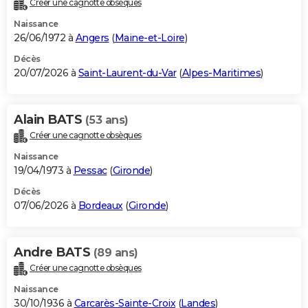
Créer une cagnotte obsèques
City break
Voyage de noces
Climat
Destinations
Voyage nature
Forum
+
PHOTO
Naissance
26/06/1972 à
Angers
(
Maine-et-Loire
)
GUIDES D'ACHAT
Décès
20/07/2026 à
Saint-Laurent-du-Var
(
Alpes-Maritimes
)
BONS PLANS
CARTE DE VOEUX
Alain BATS
(53 ans)
Carte Bonne année
Carte Pâques
Carte de Noël
Carte Saint-Valentin
Carte d'anniversaire
DICTIONNAIRE
Créer une cagnotte obsèques
Biographies
Expressions
Dictionnaire
Citations
Proverbes
PROGRAMME TV
Naissance
19/04/1973 à
Pessac
(
Gironde
)
COPAINS D'AVANT
Décès
07/06/2026 à
Bordeaux
(
Gironde
)
Se connecter
Collèges
Universités
Service militaire
S'inscrire
Lycées
Primaires
Entreprises
Avis de recherche
AVIS DE DÉCÈS
FORUM
Andre BATS
(89 ans)
Lifestyle
Sport
Television
Cinema
Bricolage
Culture
Auto
Voyage
Créer une cagnotte obsèques
Naissance
30/10/1936 à
Carcarès-Sainte-Croix
(
Landes
)