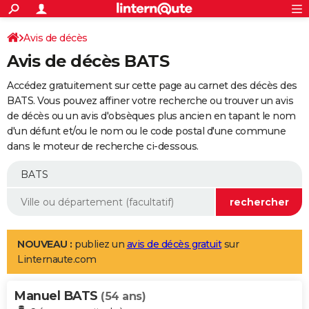
ACTUALITÉS
Connexion
S'inscrire
Avis de décès
Rechercher
Société
Education
Villes
Politique
Faits Divers
Monde
+
SPORT
Avis de décès BATS
Football
Cyclisme
Forum
Coupe du monde 2026
Tennis
Rugby
CULTURE
Accédez gratuitement sur cette page au carnet des décès des
TNT
Cinéma
Musique
Programme TV
Streaming
Sorties cinéma
+
BATS. Vous pouvez affiner votre recherche ou trouver un avis
FINANCE
de décès ou un avis d'obsèques plus ancien en tapant le nom
Impôts
Immobilier
Banque
Crédit
Retraite
Epargne
Risques naturels par ville
Assurance
AUTO
d'un défunt et/ou le nom ou le code postal d'une commune
dans le moteur de recherche ci-dessous.
Réserver un essai
Berlines
Forum auto
Essais
Citadines
SUV
+
HIGH-TECH
Meilleur smartphone
Ordinateurs
Guide high-tech
Mobiles
Internet
Jeux vidéo
+
BRICOLAGE
Aménagement intérieur
Cuisine
Jardinage
+
Forum
Extérieur
Salle de bains
Rangement
WEEK-END
Escapades
Expositions
Week-end nature
Guides de France
Patrimoine
Musées
+
LIFESTYLE
NOUVEAU :
publiez un
avis de décès gratuit
sur
Linternaute.com
Bien-être
Mode
+
Art de vivre
Loisirs
Modes de vie
SANTE
Manuel BATS
Guide de la santé
Médicaments
+
Alimentation
Maladies
Sommeil
(54 ans)
VOYAGE