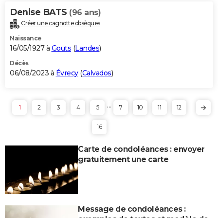
Denise BATS
(96 ans)
Créer une cagnotte obsèques
Naissance
16/05/1927 à
Gouts
(
Landes
)
Décès
06/08/2023 à
Évrecy
(
Calvados
)
...
1
2
3
4
5
7
10
11
12
16
Carte de condoléances : envoyer
gratuitement une carte
Message de condoléances :