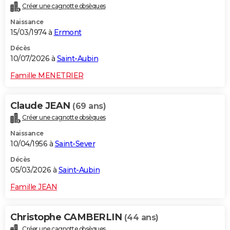
Créer une cagnotte obsèques
City break
Voyage de noces
Climat
Destinations
Voyage nature
Forum
+
PHOTO
Naissance
15/03/1974 à
Ermont
GUIDES D'ACHAT
Décès
BONS PLANS
10/07/2026 à
Saint-Aubin
CARTE DE VOEUX
Famille MENETRIER
Carte Bonne année
Carte Pâques
Carte de Noël
Carte Saint-Valentin
Carte d'anniversaire
DICTIONNAIRE
Claude JEAN
(69 ans)
Biographies
Expressions
Dictionnaire
Citations
Proverbes
PROGRAMME TV
Créer une cagnotte obsèques
Naissance
COPAINS D'AVANT
10/04/1956 à
Saint-Sever
Se connecter
Collèges
Universités
Service militaire
S'inscrire
Lycées
Primaires
Entreprises
Avis de recherche
AVIS DE DÉCÈS
Décès
05/03/2026 à
Saint-Aubin
FORUM
Famille JEAN
Lifestyle
Sport
Television
Cinema
Bricolage
Culture
Auto
Voyage
Christophe CAMBERLIN
(44 ans)
Créer une cagnotte obsèques