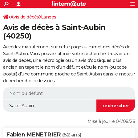
ACTUALITÉS
Connexion
S'inscrire
Avis de décès
Landes
Rechercher
Société
Education
Villes
Politique
Faits Divers
Monde
+
SPORT
Avis de décès à Saint-Aubin
Football
Cyclisme
Forum
Coupe du monde 2026
Tennis
Rugby
CULTURE
(40250)
TNT
Cinéma
Musique
Programme TV
Streaming
Sorties cinéma
+
FINANCE
Accédez gratuitement sur cette page au carnet des décès de
Saint-Aubin. Vous pouvez affiner votre recherche, trouver un
Impôts
Immobilier
Banque
Crédit
Retraite
Epargne
Risques naturels par ville
Assurance
AUTO
avis de décès, une nécrologie ou un avis d'obsèques plus
ancien en tapant le nom d'un défunt et/ou le nom (ou code
Réserver un essai
Berlines
Forum auto
Essais
Citadines
SUV
+
HIGH-TECH
postal) d'une commune proche de Saint-Aubin dans le moteur
de recherche ci-dessous.
Meilleur smartphone
Ordinateurs
Guide high-tech
Mobiles
Internet
Jeux vidéo
+
BRICOLAGE
Aménagement intérieur
Cuisine
Jardinage
+
Forum
Extérieur
Salle de bains
Rangement
WEEK-END
Escapades
Expositions
Week-end nature
Guides de France
Patrimoine
Musées
+
LIFESTYLE
Bien-être
Mode
+
Art de vivre
Loisirs
Modes de vie
SANTE
Mise à jour le 04/08/26
Guide de la santé
Médicaments
+
Alimentation
Maladies
Sommeil
VOYAGE
Fabien MENETRIER
(52 ans)