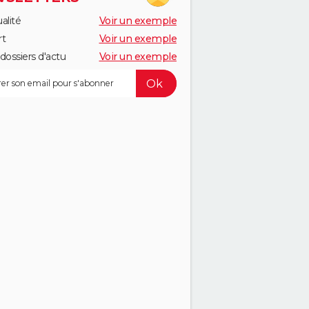
alité
Voir un exemple
rt
Voir un exemple
dossiers d'actu
Voir un exemple