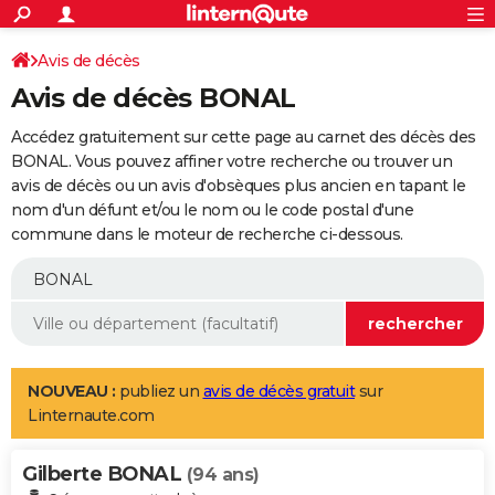
ACTUALITÉS
Connexion
S'inscrire
Avis de décès
Rechercher
Société
Education
Villes
Politique
Faits Divers
Monde
+
SPORT
Avis de décès BONAL
Football
Cyclisme
Forum
Coupe du monde 2026
Tennis
Rugby
CULTURE
Accédez gratuitement sur cette page au carnet des décès des
TNT
Cinéma
Musique
Programme TV
Streaming
Sorties cinéma
+
BONAL. Vous pouvez affiner votre recherche ou trouver un
FINANCE
avis de décès ou un avis d'obsèques plus ancien en tapant le
Impôts
Immobilier
Banque
Crédit
Retraite
Epargne
Risques naturels par ville
Assurance
AUTO
nom d'un défunt et/ou le nom ou le code postal d'une
commune dans le moteur de recherche ci-dessous.
Réserver un essai
Berlines
Forum auto
Essais
Citadines
SUV
+
HIGH-TECH
Meilleur smartphone
Ordinateurs
Guide high-tech
Mobiles
Internet
Jeux vidéo
+
BRICOLAGE
Aménagement intérieur
Cuisine
Jardinage
+
Forum
Extérieur
Salle de bains
Rangement
WEEK-END
Escapades
Expositions
Week-end nature
Guides de France
Patrimoine
Musées
+
LIFESTYLE
NOUVEAU :
publiez un
avis de décès gratuit
sur
Linternaute.com
Bien-être
Mode
+
Art de vivre
Loisirs
Modes de vie
SANTE
Gilberte BONAL
Guide de la santé
Médicaments
+
Alimentation
Maladies
Sommeil
(94 ans)
VOYAGE