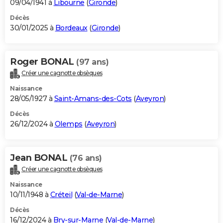
09/04/1941 à
Libourne
(
Gironde
)
Décès
30/01/2025 à
Bordeaux
(
Gironde
)
Roger BONAL
(97 ans)
Créer une cagnotte obsèques
Naissance
28/05/1927 à
Saint-Amans-des-Cots
(
Aveyron
)
Décès
26/12/2024 à
Olemps
(
Aveyron
)
Jean BONAL
(76 ans)
Créer une cagnotte obsèques
Naissance
10/11/1948 à
Créteil
(
Val-de-Marne
)
Décès
16/12/2024 à
Bry-sur-Marne
(
Val-de-Marne
)