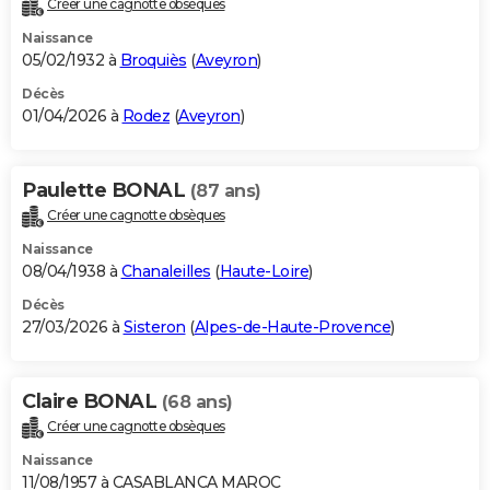
Créer une cagnotte obsèques
City break
Voyage de noces
Climat
Destinations
Voyage nature
Forum
+
PHOTO
Naissance
05/02/1932 à
Broquiès
(
Aveyron
)
GUIDES D'ACHAT
Décès
01/04/2026 à
Rodez
(
Aveyron
)
BONS PLANS
CARTE DE VOEUX
Paulette BONAL
(87 ans)
Carte Bonne année
Carte Pâques
Carte de Noël
Carte Saint-Valentin
Carte d'anniversaire
DICTIONNAIRE
Créer une cagnotte obsèques
Biographies
Expressions
Dictionnaire
Citations
Proverbes
PROGRAMME TV
Naissance
08/04/1938 à
Chanaleilles
(
Haute-Loire
)
COPAINS D'AVANT
Décès
27/03/2026 à
Sisteron
(
Alpes-de-Haute-Provence
)
Se connecter
Collèges
Universités
Service militaire
S'inscrire
Lycées
Primaires
Entreprises
Avis de recherche
AVIS DE DÉCÈS
FORUM
Claire BONAL
(68 ans)
Lifestyle
Sport
Television
Cinema
Bricolage
Culture
Auto
Voyage
Créer une cagnotte obsèques
Naissance
11/08/1957 à CASABLANCA MAROC