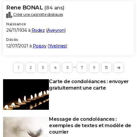
Rene BONAL
(84 ans)
Créer une cagnotte obsèques
Naissance
26/11/1936 à
Rodez
(
Aveyron
)
Décès
12/07/2021 à
Poissy
(
Yvelines
)
...
1
2
3
4
5
7
9
13
Carte de condoléances : envoyer
gratuitement une carte
Message de condoléances :
exemples de textes et modèle de
courrier