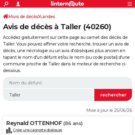
ACTUALITÉS
Connexion
S'inscrire
Avis de décès
Landes
Rechercher
Société
Education
Villes
Politique
Faits Divers
Monde
+
SPORT
Avis de décès à Taller (40260)
Football
Cyclisme
Forum
Coupe du monde 2026
Tennis
Rugby
CULTURE
Accédez gratuitement sur cette page au carnet des décès de
TNT
Cinéma
Musique
Programme TV
Streaming
Sorties cinéma
+
Taller. Vous pouvez affiner votre recherche, trouver un avis de
FINANCE
décès, une nécrologie ou un avis d'obsèques plus ancien en
Impôts
Immobilier
Banque
Crédit
Retraite
Epargne
Risques naturels par ville
Assurance
AUTO
tapant le nom d'un défunt et/ou le nom (ou code postal) d'une
commune proche de Taller dans le moteur de recherche ci-
Réserver un essai
Berlines
Forum auto
Essais
Citadines
SUV
+
HIGH-TECH
dessous.
Meilleur smartphone
Ordinateurs
Guide high-tech
Mobiles
Internet
Jeux vidéo
+
BRICOLAGE
Aménagement intérieur
Cuisine
Jardinage
+
Forum
Extérieur
Salle de bains
Rangement
WEEK-END
Escapades
Expositions
Week-end nature
Guides de France
Patrimoine
Musées
+
LIFESTYLE
Mise à jour le 25/06/26
Bien-être
Mode
+
Art de vivre
Loisirs
Modes de vie
SANTE
Reynald OTTENHOF
(86 ans)
Guide de la santé
Médicaments
+
Alimentation
Maladies
Sommeil
VOYAGE
Créer une cagnotte obsèques