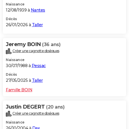
Naissance
City break
Voyage de noces
Climat
Destinations
Voyage nature
Forum
+
PHOTO
12/08/1939 à
Nantes
GUIDES D'ACHAT
Décès
26/01/2026 à
Taller
BONS PLANS
CARTE DE VOEUX
Jeremy BOIN
(36 ans)
Créer une cagnotte obsèques
Carte Bonne année
Carte Pâques
Carte de Noël
Carte Saint-Valentin
Carte d'anniversaire
DICTIONNAIRE
Naissance
Biographies
Expressions
Dictionnaire
Citations
Proverbes
30/07/1988 à
Pessac
PROGRAMME TV
Décès
COPAINS D'AVANT
27/05/2025 à
Taller
Se connecter
Collèges
Universités
Service militaire
S'inscrire
Lycées
Primaires
Entreprises
Avis de recherche
AVIS DE DÉCÈS
Famille BOIN
FORUM
Justin DEGERT
(20 ans)
Lifestyle
Sport
Television
Cinema
Bricolage
Culture
Auto
Voyage
Créer une cagnotte obsèques
Naissance
26/10/2004 à
Dax