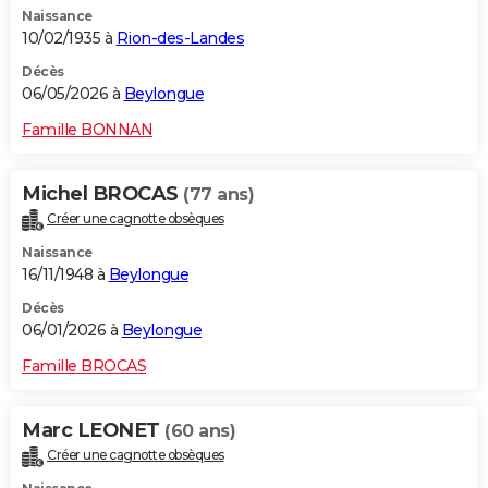
Naissance
City break
Voyage de noces
Climat
Destinations
Voyage nature
Forum
+
PHOTO
10/02/1935 à
Rion-des-Landes
GUIDES D'ACHAT
Décès
06/05/2026 à
Beylongue
BONS PLANS
Famille BONNAN
CARTE DE VOEUX
Michel BROCAS
(77 ans)
Carte Bonne année
Carte Pâques
Carte de Noël
Carte Saint-Valentin
Carte d'anniversaire
DICTIONNAIRE
Créer une cagnotte obsèques
Biographies
Expressions
Dictionnaire
Citations
Proverbes
PROGRAMME TV
Naissance
16/11/1948 à
Beylongue
COPAINS D'AVANT
Décès
06/01/2026 à
Beylongue
Se connecter
Collèges
Universités
Service militaire
S'inscrire
Lycées
Primaires
Entreprises
Avis de recherche
AVIS DE DÉCÈS
Famille BROCAS
FORUM
Lifestyle
Sport
Television
Cinema
Bricolage
Culture
Auto
Voyage
Marc LEONET
(60 ans)
Créer une cagnotte obsèques