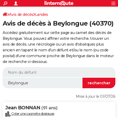
ACTUALITÉS
Connexion
S'inscrire
Avis de décès
Landes
Rechercher
Société
Education
Villes
Politique
Faits Divers
Monde
+
SPORT
Avis de décès à Beylongue (40370)
Football
Cyclisme
Forum
Coupe du monde 2026
Tennis
Rugby
CULTURE
Accédez gratuitement sur cette page au carnet des décès de
TNT
Cinéma
Musique
Programme TV
Streaming
Sorties cinéma
+
Beylongue. Vous pouvez affiner votre recherche, trouver un
FINANCE
avis de décès, une nécrologie ou un avis d'obsèques plus
Impôts
Immobilier
Banque
Crédit
Retraite
Epargne
Risques naturels par ville
Assurance
AUTO
ancien en tapant le nom d'un défunt et/ou le nom (ou code
postal) d'une commune proche de Beylongue dans le moteur
Réserver un essai
Berlines
Forum auto
Essais
Citadines
SUV
+
HIGH-TECH
de recherche ci-dessous.
Meilleur smartphone
Ordinateurs
Guide high-tech
Mobiles
Internet
Jeux vidéo
+
BRICOLAGE
Aménagement intérieur
Cuisine
Jardinage
+
Forum
Extérieur
Salle de bains
Rangement
WEEK-END
Escapades
Expositions
Week-end nature
Guides de France
Patrimoine
Musées
+
LIFESTYLE
Mise à jour le 01/07/26
Bien-être
Mode
+
Art de vivre
Loisirs
Modes de vie
SANTE
Jean BONNAN
(91 ans)
Guide de la santé
Médicaments
+
Alimentation
Maladies
Sommeil
VOYAGE
Créer une cagnotte obsèques