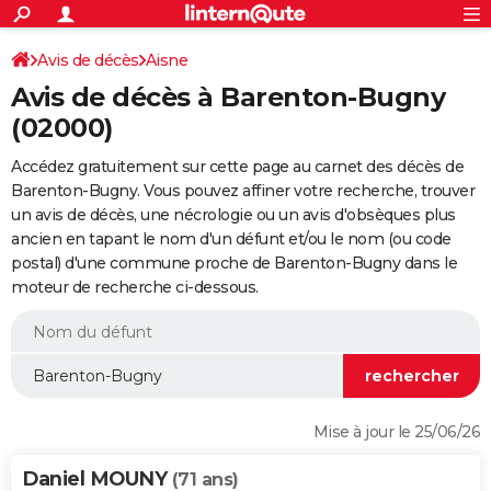
ACTUALITÉS
Connexion
S'inscrire
Avis de décès
Aisne
Rechercher
Société
Education
Villes
Politique
Faits Divers
Monde
+
SPORT
Avis de décès à Barenton-Bugny
Football
Cyclisme
Forum
Coupe du monde 2026
Tennis
Rugby
CULTURE
(02000)
TNT
Cinéma
Musique
Programme TV
Streaming
Sorties cinéma
+
FINANCE
Accédez gratuitement sur cette page au carnet des décès de
Barenton-Bugny. Vous pouvez affiner votre recherche, trouver
Impôts
Immobilier
Banque
Crédit
Retraite
Epargne
Risques naturels par ville
Assurance
AUTO
un avis de décès, une nécrologie ou un avis d'obsèques plus
ancien en tapant le nom d'un défunt et/ou le nom (ou code
Réserver un essai
Berlines
Forum auto
Essais
Citadines
SUV
+
HIGH-TECH
postal) d'une commune proche de Barenton-Bugny dans le
moteur de recherche ci-dessous.
Meilleur smartphone
Ordinateurs
Guide high-tech
Mobiles
Internet
Jeux vidéo
+
BRICOLAGE
Aménagement intérieur
Cuisine
Jardinage
+
Forum
Extérieur
Salle de bains
Rangement
WEEK-END
Escapades
Expositions
Week-end nature
Guides de France
Patrimoine
Musées
+
LIFESTYLE
Bien-être
Mode
+
Art de vivre
Loisirs
Modes de vie
SANTE
Mise à jour le 25/06/26
Guide de la santé
Médicaments
+
Alimentation
Maladies
Sommeil
VOYAGE
Daniel MOUNY
(71 ans)