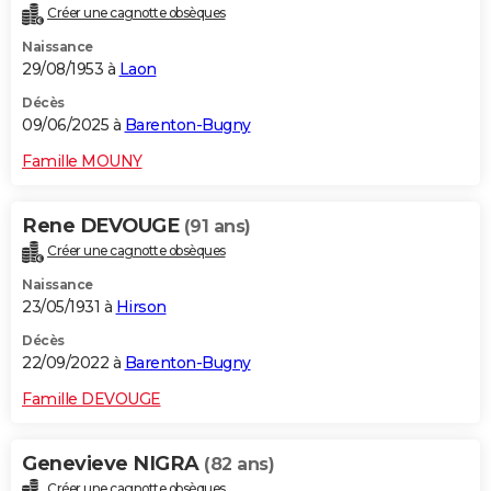
Créer une cagnotte obsèques
City break
Voyage de noces
Climat
Destinations
Voyage nature
Forum
+
PHOTO
Naissance
29/08/1953 à
Laon
GUIDES D'ACHAT
Décès
BONS PLANS
09/06/2025 à
Barenton-Bugny
CARTE DE VOEUX
Famille MOUNY
Carte Bonne année
Carte Pâques
Carte de Noël
Carte Saint-Valentin
Carte d'anniversaire
DICTIONNAIRE
Rene DEVOUGE
(91 ans)
Biographies
Expressions
Dictionnaire
Citations
Proverbes
PROGRAMME TV
Créer une cagnotte obsèques
Naissance
COPAINS D'AVANT
23/05/1931 à
Hirson
Se connecter
Collèges
Universités
Service militaire
S'inscrire
Lycées
Primaires
Entreprises
Avis de recherche
AVIS DE DÉCÈS
Décès
22/09/2022 à
Barenton-Bugny
FORUM
Famille DEVOUGE
Lifestyle
Sport
Television
Cinema
Bricolage
Culture
Auto
Voyage
Genevieve NIGRA
(82 ans)
Créer une cagnotte obsèques