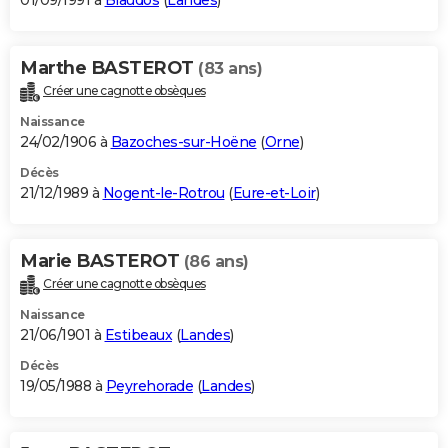
01/09/1991 à
Biaudos
(
Landes
)
Marthe BASTEROT
(83 ans)
Créer une cagnotte obsèques
Naissance
24/02/1906 à
Bazoches-sur-Hoëne
(
Orne
)
Décès
21/12/1989 à
Nogent-le-Rotrou
(
Eure-et-Loir
)
Marie BASTEROT
(86 ans)
Créer une cagnotte obsèques
Naissance
21/06/1901 à
Estibeaux
(
Landes
)
Décès
19/05/1988 à
Peyrehorade
(
Landes
)