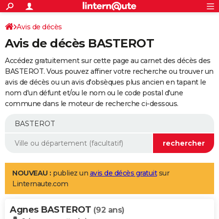
ACTUALITÉS
Connexion
S'inscrire
Avis de décès
Rechercher
Société
Education
Villes
Politique
Faits Divers
Monde
+
SPORT
Avis de décès BASTEROT
Football
Cyclisme
Forum
Coupe du monde 2026
Tennis
Rugby
CULTURE
Accédez gratuitement sur cette page au carnet des décès des
TNT
Cinéma
Musique
Programme TV
Streaming
Sorties cinéma
+
BASTEROT. Vous pouvez affiner votre recherche ou trouver un
FINANCE
avis de décès ou un avis d'obsèques plus ancien en tapant le
Impôts
Immobilier
Banque
Crédit
Retraite
Epargne
Risques naturels par ville
Assurance
AUTO
nom d'un défunt et/ou le nom ou le code postal d'une
commune dans le moteur de recherche ci-dessous.
Réserver un essai
Berlines
Forum auto
Essais
Citadines
SUV
+
HIGH-TECH
Meilleur smartphone
Ordinateurs
Guide high-tech
Mobiles
Internet
Jeux vidéo
+
BRICOLAGE
Aménagement intérieur
Cuisine
Jardinage
+
Forum
Extérieur
Salle de bains
Rangement
WEEK-END
Escapades
Expositions
Week-end nature
Guides de France
Patrimoine
Musées
+
LIFESTYLE
NOUVEAU :
publiez un
avis de décès gratuit
sur
Linternaute.com
Bien-être
Mode
+
Art de vivre
Loisirs
Modes de vie
SANTE
Agnes BASTEROT
Guide de la santé
Médicaments
+
Alimentation
Maladies
Sommeil
(92 ans)
VOYAGE