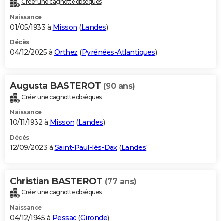
Créer une cagnotte obsèques
City break
Voyage de noces
Climat
Destinations
Voyage nature
Forum
+
PHOTO
Naissance
01/05/1933 à
Misson
(
Landes
)
GUIDES D'ACHAT
Décès
04/12/2025 à
Orthez
(
Pyrénées-Atlantiques
)
BONS PLANS
CARTE DE VOEUX
Augusta BASTEROT
(90 ans)
Carte Bonne année
Carte Pâques
Carte de Noël
Carte Saint-Valentin
Carte d'anniversaire
DICTIONNAIRE
Créer une cagnotte obsèques
Biographies
Expressions
Dictionnaire
Citations
Proverbes
PROGRAMME TV
Naissance
10/11/1932 à
Misson
(
Landes
)
COPAINS D'AVANT
Décès
12/09/2023 à
Saint-Paul-lès-Dax
(
Landes
)
Se connecter
Collèges
Universités
Service militaire
S'inscrire
Lycées
Primaires
Entreprises
Avis de recherche
AVIS DE DÉCÈS
FORUM
Christian BASTEROT
(77 ans)
Lifestyle
Sport
Television
Cinema
Bricolage
Culture
Auto
Voyage
Créer une cagnotte obsèques
Naissance
04/12/1945 à
Pessac
(
Gironde
)