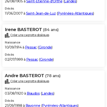
26/08/1905 à
Saint-Étienne-d'Orthe
(
Landes
)
Décès
11/06/2007 à
Saint-Jean-de-Luz
(
Pyrénées-Atlantiques
)
Irene BASTEROT
(84 ans)
Créer une cagnotte obsèques
Naissance
10/09/1914 à
Pessac
(
Gironde
)
Décès
02/07/1999 à
Pessac
(
Gironde
)
Andre BASTEROT
(78 ans)
Créer une cagnotte obsèques
Naissance
03/08/1920 à
Biaudos
(
Landes
)
Décès
21/09/1998 à
Bayonne
(
Pyrénées-Atlantiques
)