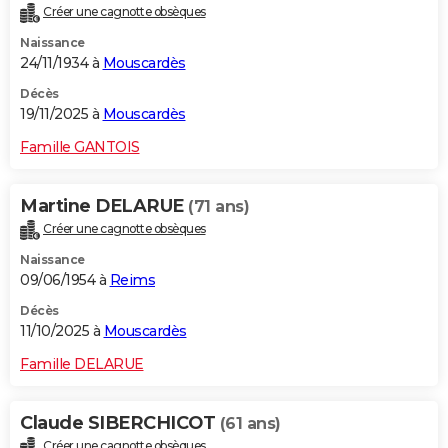
Créer une cagnotte obsèques
City break
Voyage de noces
Climat
Destinations
Voyage nature
Forum
+
PHOTO
Naissance
24/11/1934 à
Mouscardès
GUIDES D'ACHAT
Décès
BONS PLANS
19/11/2025 à
Mouscardès
CARTE DE VOEUX
Famille GANTOIS
Carte Bonne année
Carte Pâques
Carte de Noël
Carte Saint-Valentin
Carte d'anniversaire
DICTIONNAIRE
Martine DELARUE
(71 ans)
Biographies
Expressions
Dictionnaire
Citations
Proverbes
PROGRAMME TV
Créer une cagnotte obsèques
Naissance
COPAINS D'AVANT
09/06/1954 à
Reims
Se connecter
Collèges
Universités
Service militaire
S'inscrire
Lycées
Primaires
Entreprises
Avis de recherche
AVIS DE DÉCÈS
Décès
11/10/2025 à
Mouscardès
FORUM
Famille DELARUE
Lifestyle
Sport
Television
Cinema
Bricolage
Culture
Auto
Voyage
Claude SIBERCHICOT
(61 ans)
Créer une cagnotte obsèques