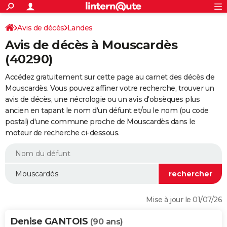
ACTUALITÉS
Connexion
S'inscrire
Avis de décès
Landes
Rechercher
Société
Education
Villes
Politique
Faits Divers
Monde
+
SPORT
Avis de décès à Mouscardès
Football
Cyclisme
Forum
Coupe du monde 2026
Tennis
Rugby
CULTURE
(40290)
TNT
Cinéma
Musique
Programme TV
Streaming
Sorties cinéma
+
FINANCE
Accédez gratuitement sur cette page au carnet des décès de
Mouscardès. Vous pouvez affiner votre recherche, trouver un
Impôts
Immobilier
Banque
Crédit
Retraite
Epargne
Risques naturels par ville
Assurance
AUTO
avis de décès, une nécrologie ou un avis d'obsèques plus
ancien en tapant le nom d'un défunt et/ou le nom (ou code
Réserver un essai
Berlines
Forum auto
Essais
Citadines
SUV
+
HIGH-TECH
postal) d'une commune proche de Mouscardès dans le
moteur de recherche ci-dessous.
Meilleur smartphone
Ordinateurs
Guide high-tech
Mobiles
Internet
Jeux vidéo
+
BRICOLAGE
Aménagement intérieur
Cuisine
Jardinage
+
Forum
Extérieur
Salle de bains
Rangement
WEEK-END
Escapades
Expositions
Week-end nature
Guides de France
Patrimoine
Musées
+
LIFESTYLE
Bien-être
Mode
+
Art de vivre
Loisirs
Modes de vie
SANTE
Mise à jour le 01/07/26
Guide de la santé
Médicaments
+
Alimentation
Maladies
Sommeil
VOYAGE
Denise GANTOIS
(90 ans)