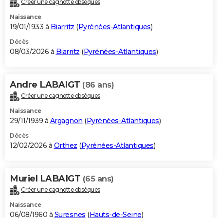
Créer une cagnotte obsèques
City break
Voyage de noces
Climat
Destinations
Voyage nature
Forum
+
PHOTO
Naissance
19/01/1933 à
Biarritz
(
Pyrénées-Atlantiques
)
GUIDES D'ACHAT
Décès
08/03/2026 à
Biarritz
(
Pyrénées-Atlantiques
)
BONS PLANS
CARTE DE VOEUX
Andre LABAIGT
(86 ans)
Carte Bonne année
Carte Pâques
Carte de Noël
Carte Saint-Valentin
Carte d'anniversaire
DICTIONNAIRE
Créer une cagnotte obsèques
Biographies
Expressions
Dictionnaire
Citations
Proverbes
PROGRAMME TV
Naissance
29/11/1939 à
Argagnon
(
Pyrénées-Atlantiques
)
COPAINS D'AVANT
Décès
12/02/2026 à
Orthez
(
Pyrénées-Atlantiques
)
Se connecter
Collèges
Universités
Service militaire
S'inscrire
Lycées
Primaires
Entreprises
Avis de recherche
AVIS DE DÉCÈS
FORUM
Muriel LABAIGT
(65 ans)
Lifestyle
Sport
Television
Cinema
Bricolage
Culture
Auto
Voyage
Créer une cagnotte obsèques
Naissance
06/08/1960 à
Suresnes
(
Hauts-de-Seine
)