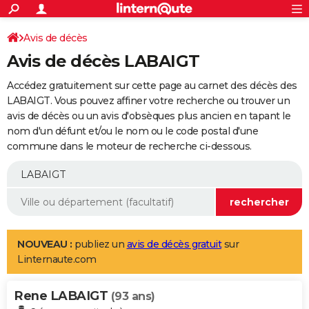
ACTUALITÉS
Connexion
S'inscrire
Avis de décès
Rechercher
Société
Education
Villes
Politique
Faits Divers
Monde
+
SPORT
Avis de décès LABAIGT
Football
Cyclisme
Forum
Coupe du monde 2026
Tennis
Rugby
CULTURE
Accédez gratuitement sur cette page au carnet des décès des
TNT
Cinéma
Musique
Programme TV
Streaming
Sorties cinéma
+
LABAIGT. Vous pouvez affiner votre recherche ou trouver un
FINANCE
avis de décès ou un avis d'obsèques plus ancien en tapant le
Impôts
Immobilier
Banque
Crédit
Retraite
Epargne
Risques naturels par ville
Assurance
AUTO
nom d'un défunt et/ou le nom ou le code postal d'une
commune dans le moteur de recherche ci-dessous.
Réserver un essai
Berlines
Forum auto
Essais
Citadines
SUV
+
HIGH-TECH
Meilleur smartphone
Ordinateurs
Guide high-tech
Mobiles
Internet
Jeux vidéo
+
BRICOLAGE
Aménagement intérieur
Cuisine
Jardinage
+
Forum
Extérieur
Salle de bains
Rangement
WEEK-END
Escapades
Expositions
Week-end nature
Guides de France
Patrimoine
Musées
+
LIFESTYLE
NOUVEAU :
publiez un
avis de décès gratuit
sur
Linternaute.com
Bien-être
Mode
+
Art de vivre
Loisirs
Modes de vie
SANTE
Rene LABAIGT
Guide de la santé
Médicaments
+
Alimentation
Maladies
Sommeil
(93 ans)
VOYAGE