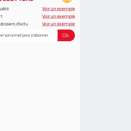
alité
Voir un exemple
rt
Voir un exemple
dossiers d'actu
Voir un exemple