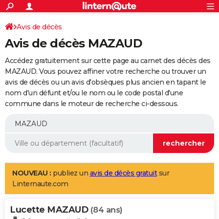
ACTUALITÉS
Connexion
S'inscrire
Avis de décès
Rechercher
Société
Education
Villes
Politique
Faits Divers
Monde
+
SPORT
Avis de décès MAZAUD
Football
Cyclisme
Forum
Coupe du monde 2026
Tennis
Rugby
CULTURE
Accédez gratuitement sur cette page au carnet des décès des
TNT
Cinéma
Musique
Programme TV
Streaming
Sorties cinéma
+
MAZAUD. Vous pouvez affiner votre recherche ou trouver un
FINANCE
avis de décès ou un avis d'obsèques plus ancien en tapant le
Impôts
Immobilier
Banque
Crédit
Retraite
Epargne
Risques naturels par ville
Assurance
AUTO
nom d'un défunt et/ou le nom ou le code postal d'une
commune dans le moteur de recherche ci-dessous.
Réserver un essai
Berlines
Forum auto
Essais
Citadines
SUV
+
HIGH-TECH
Meilleur smartphone
Ordinateurs
Guide high-tech
Mobiles
Internet
Jeux vidéo
+
BRICOLAGE
Aménagement intérieur
Cuisine
Jardinage
+
Forum
Extérieur
Salle de bains
Rangement
WEEK-END
Escapades
Expositions
Week-end nature
Guides de France
Patrimoine
Musées
+
LIFESTYLE
NOUVEAU :
publiez un
avis de décès gratuit
sur
Linternaute.com
Bien-être
Mode
+
Art de vivre
Loisirs
Modes de vie
SANTE
Lucette MAZAUD
Guide de la santé
Médicaments
+
Alimentation
Maladies
Sommeil
(84 ans)
VOYAGE