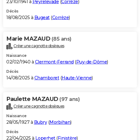
23/10/1941 à
Peyrelevade
(
Corrèze
)
Décès
18/08/2025 à
Bugeat
(
Corrèze
)
Marie MAZAUD
(85 ans)
Créer une cagnotte obsèques
Naissance
02/02/1940 à
Clermont-Ferrand
(
Puy-de-Dôme
)
Décès
14/08/2025 à
Chamboret
(
Haute-Vienne
)
Paulette MAZAUD
(97 ans)
Créer une cagnotte obsèques
Naissance
28/05/1927 à
Bubry
(
Morbihan
)
Décès
22/04/2025 à
Loperhet
(
Finistère
)