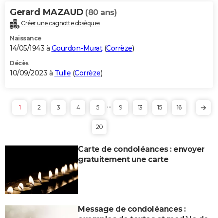
Gerard MAZAUD
(80 ans)
Créer une cagnotte obsèques
Naissance
14/05/1943 à
Gourdon-Murat
(
Corrèze
)
Décès
10/09/2023 à
Tulle
(
Corrèze
)
...
1
2
3
4
5
9
13
15
16
20
Carte de condoléances : envoyer
gratuitement une carte
Message de condoléances :