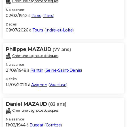
Créer une cagnotte obsèques
City break
Voyage de noces
Climat
Destinations
Voyage nature
Forum
+
PHOTO
Naissance
02/02/1942 à
Paris
(
Paris
)
GUIDES D'ACHAT
Décès
09/07/2026 à
Tours
(
Indre-et-Loire
)
BONS PLANS
CARTE DE VOEUX
Philippe MAZAUD
(77 ans)
Carte Bonne année
Carte Pâques
Carte de Noël
Carte Saint-Valentin
Carte d'anniversaire
DICTIONNAIRE
Créer une cagnotte obsèques
Biographies
Expressions
Dictionnaire
Citations
Proverbes
PROGRAMME TV
Naissance
21/09/1948 à
Pantin
(
Seine-Saint-Denis
)
COPAINS D'AVANT
Décès
14/05/2026 à
Avignon
(
Vaucluse
)
Se connecter
Collèges
Universités
Service militaire
S'inscrire
Lycées
Primaires
Entreprises
Avis de recherche
AVIS DE DÉCÈS
FORUM
Daniel MAZAUD
(82 ans)
Lifestyle
Sport
Television
Cinema
Bricolage
Culture
Auto
Voyage
Créer une cagnotte obsèques
Naissance
11/02/1944 à
Bugeat
(
Corrèze
)