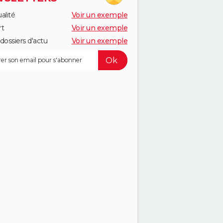
alité
Voir un exemple
rt
Voir un exemple
dossiers d'actu
Voir un exemple