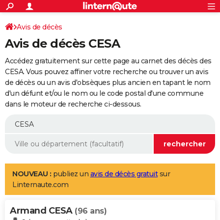
ACTUALITÉS
Connexion
S'inscrire
Avis de décès
Rechercher
Société
Education
Villes
Politique
Faits Divers
Monde
+
SPORT
Avis de décès CESA
Football
Cyclisme
Forum
Coupe du monde 2026
Tennis
Rugby
CULTURE
Accédez gratuitement sur cette page au carnet des décès des
TNT
Cinéma
Musique
Programme TV
Streaming
Sorties cinéma
+
CESA. Vous pouvez affiner votre recherche ou trouver un avis
FINANCE
de décès ou un avis d'obsèques plus ancien en tapant le nom
Impôts
Immobilier
Banque
Crédit
Retraite
Epargne
Risques naturels par ville
Assurance
AUTO
d'un défunt et/ou le nom ou le code postal d'une commune
dans le moteur de recherche ci-dessous.
Réserver un essai
Berlines
Forum auto
Essais
Citadines
SUV
+
HIGH-TECH
Meilleur smartphone
Ordinateurs
Guide high-tech
Mobiles
Internet
Jeux vidéo
+
BRICOLAGE
Aménagement intérieur
Cuisine
Jardinage
+
Forum
Extérieur
Salle de bains
Rangement
WEEK-END
Escapades
Expositions
Week-end nature
Guides de France
Patrimoine
Musées
+
LIFESTYLE
NOUVEAU :
publiez un
avis de décès gratuit
sur
Linternaute.com
Bien-être
Mode
+
Art de vivre
Loisirs
Modes de vie
SANTE
Armand CESA
Guide de la santé
Médicaments
+
Alimentation
Maladies
Sommeil
(96 ans)
VOYAGE