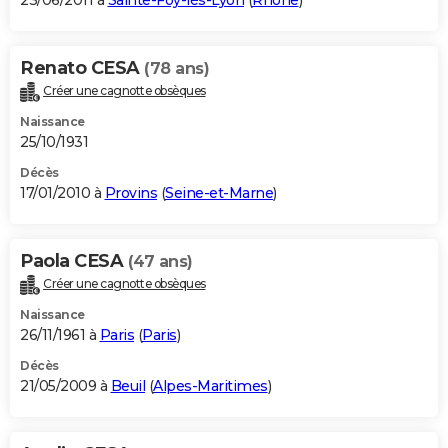
23/06/2011 à
Sainte-Foy-lès-Lyon
(
Rhône
)
Renato CESA
(78 ans)
Créer une cagnotte obsèques
Naissance
25/10/1931
Décès
17/01/2010 à
Provins
(
Seine-et-Marne
)
Paola CESA
(47 ans)
Créer une cagnotte obsèques
Naissance
26/11/1961 à
Paris
(
Paris
)
Décès
21/05/2009 à
Beuil
(
Alpes-Maritimes
)