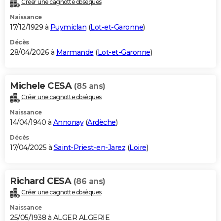
Créer une cagnotte obsèques
City break
Voyage de noces
Climat
Destinations
Voyage nature
Forum
+
PHOTO
Naissance
17/12/1929 à
Puymiclan
(
Lot-et-Garonne
)
GUIDES D'ACHAT
Décès
28/04/2026 à
Marmande
(
Lot-et-Garonne
)
BONS PLANS
CARTE DE VOEUX
Michele CESA
(85 ans)
Carte Bonne année
Carte Pâques
Carte de Noël
Carte Saint-Valentin
Carte d'anniversaire
DICTIONNAIRE
Créer une cagnotte obsèques
Biographies
Expressions
Dictionnaire
Citations
Proverbes
PROGRAMME TV
Naissance
14/04/1940 à
Annonay
(
Ardèche
)
COPAINS D'AVANT
Décès
17/04/2025 à
Saint-Priest-en-Jarez
(
Loire
)
Se connecter
Collèges
Universités
Service militaire
S'inscrire
Lycées
Primaires
Entreprises
Avis de recherche
AVIS DE DÉCÈS
FORUM
Richard CESA
(86 ans)
Lifestyle
Sport
Television
Cinema
Bricolage
Culture
Auto
Voyage
Créer une cagnotte obsèques
Naissance
25/05/1938 à ALGER ALGERIE