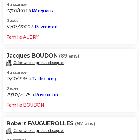
Naissance
City break
Voyage de noces
Climat
Destinations
Voyage nature
Forum
+
PHOTO
17/07/1971 à
Périgueux
GUIDES D'ACHAT
Décès
31/03/2026 à
Puymiclan
BONS PLANS
Famille AUBRY
CARTE DE VOEUX
Jacques BOUDON
(89 ans)
Carte Bonne année
Carte Pâques
Carte de Noël
Carte Saint-Valentin
Carte d'anniversaire
DICTIONNAIRE
Créer une cagnotte obsèques
Biographies
Expressions
Dictionnaire
Citations
Proverbes
PROGRAMME TV
Naissance
13/10/1935 à
Taillebourg
COPAINS D'AVANT
Décès
29/07/2025 à
Puymiclan
Se connecter
Collèges
Universités
Service militaire
S'inscrire
Lycées
Primaires
Entreprises
Avis de recherche
AVIS DE DÉCÈS
Famille BOUDON
FORUM
Lifestyle
Sport
Television
Cinema
Bricolage
Culture
Auto
Voyage
Robert FAUGUEROLLES
(92 ans)
Créer une cagnotte obsèques