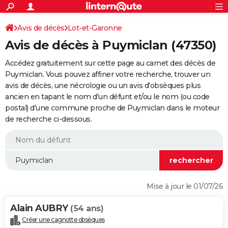
ACTUALITÉS
Connexion
S'inscrire
Avis de décès
Lot-et-Garonne
Rechercher
Société
Education
Villes
Politique
Faits Divers
Monde
+
SPORT
Avis de décès à Puymiclan (47350)
Football
Cyclisme
Forum
Coupe du monde 2026
Tennis
Rugby
CULTURE
Accédez gratuitement sur cette page au carnet des décès de
TNT
Cinéma
Musique
Programme TV
Streaming
Sorties cinéma
+
Puymiclan. Vous pouvez affiner votre recherche, trouver un
FINANCE
avis de décès, une nécrologie ou un avis d'obsèques plus
Impôts
Immobilier
Banque
Crédit
Retraite
Epargne
Risques naturels par ville
Assurance
AUTO
ancien en tapant le nom d'un défunt et/ou le nom (ou code
postal) d'une commune proche de Puymiclan dans le moteur
Réserver un essai
Berlines
Forum auto
Essais
Citadines
SUV
+
HIGH-TECH
de recherche ci-dessous.
Meilleur smartphone
Ordinateurs
Guide high-tech
Mobiles
Internet
Jeux vidéo
+
BRICOLAGE
Aménagement intérieur
Cuisine
Jardinage
+
Forum
Extérieur
Salle de bains
Rangement
WEEK-END
Escapades
Expositions
Week-end nature
Guides de France
Patrimoine
Musées
+
LIFESTYLE
Mise à jour le 01/07/26
Bien-être
Mode
+
Art de vivre
Loisirs
Modes de vie
SANTE
Alain AUBRY
(54 ans)
Guide de la santé
Médicaments
+
Alimentation
Maladies
Sommeil
VOYAGE
Créer une cagnotte obsèques