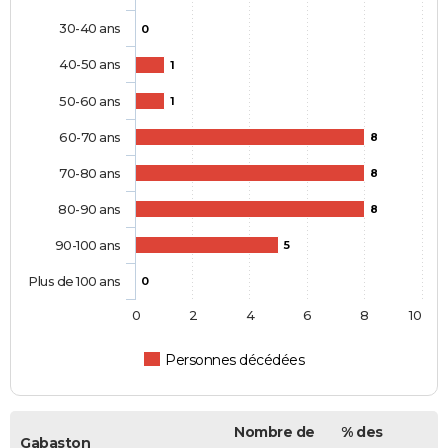
30-40 ans
0
40-50 ans
1
50-60 ans
1
60-70 ans
8
70-80 ans
8
80-90 ans
8
90-100 ans
5
Plus de 100 ans
0
0
2
4
6
8
10
Personnes décédées
Nombre de
% des
Gabaston