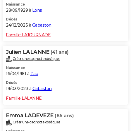
Naissance
City break
Voyage de noces
Climat
Destinations
Voyage nature
Forum
+
PHOTO
28/09/1929 à
Lons
GUIDES D'ACHAT
Décès
24/12/2023 à
Gabaston
BONS PLANS
Famille LAJOURNADE
CARTE DE VOEUX
Julien LALANNE
(41 ans)
Carte Bonne année
Carte Pâques
Carte de Noël
Carte Saint-Valentin
Carte d'anniversaire
DICTIONNAIRE
Créer une cagnotte obsèques
Biographies
Expressions
Dictionnaire
Citations
Proverbes
PROGRAMME TV
Naissance
16/04/1981 à
Pau
COPAINS D'AVANT
Décès
19/03/2023 à
Gabaston
Se connecter
Collèges
Universités
Service militaire
S'inscrire
Lycées
Primaires
Entreprises
Avis de recherche
AVIS DE DÉCÈS
Famille LALANNE
FORUM
Lifestyle
Sport
Television
Cinema
Bricolage
Culture
Auto
Voyage
Emma LADEVEZE
(86 ans)
Créer une cagnotte obsèques