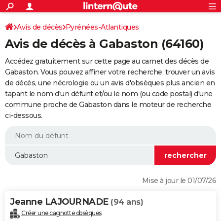
ACTUALITÉS
Connexion
S'inscrire
Avis de décès
Pyrénées-Atlantiques
Rechercher
Société
Education
Villes
Politique
Faits Divers
Monde
+
SPORT
Avis de décès à Gabaston (64160)
Football
Cyclisme
Forum
Coupe du monde 2026
Tennis
Rugby
CULTURE
Accédez gratuitement sur cette page au carnet des décès de
TNT
Cinéma
Musique
Programme TV
Streaming
Sorties cinéma
+
Gabaston. Vous pouvez affiner votre recherche, trouver un avis
FINANCE
de décès, une nécrologie ou un avis d'obsèques plus ancien en
Impôts
Immobilier
Banque
Crédit
Retraite
Epargne
Risques naturels par ville
Assurance
AUTO
tapant le nom d'un défunt et/ou le nom (ou code postal) d'une
commune proche de Gabaston dans le moteur de recherche
Réserver un essai
Berlines
Forum auto
Essais
Citadines
SUV
+
HIGH-TECH
ci-dessous.
Meilleur smartphone
Ordinateurs
Guide high-tech
Mobiles
Internet
Jeux vidéo
+
BRICOLAGE
Aménagement intérieur
Cuisine
Jardinage
+
Forum
Extérieur
Salle de bains
Rangement
WEEK-END
Escapades
Expositions
Week-end nature
Guides de France
Patrimoine
Musées
+
LIFESTYLE
Mise à jour le 01/07/26
Bien-être
Mode
+
Art de vivre
Loisirs
Modes de vie
SANTE
Jeanne LAJOURNADE
(94 ans)
Guide de la santé
Médicaments
+
Alimentation
Maladies
Sommeil
VOYAGE
Créer une cagnotte obsèques