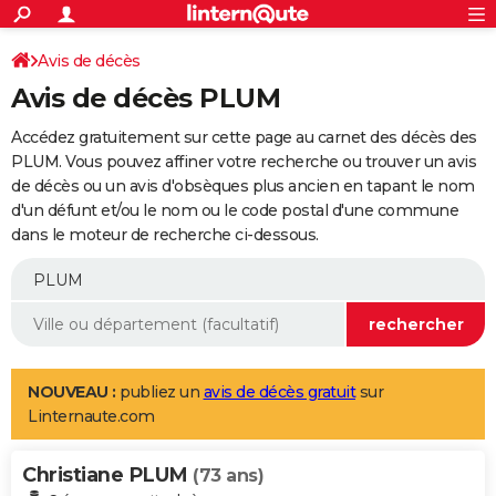
ACTUALITÉS
Connexion
S'inscrire
Avis de décès
Rechercher
Société
Education
Villes
Politique
Faits Divers
Monde
+
SPORT
Avis de décès PLUM
Football
Cyclisme
Forum
Coupe du monde 2026
Tennis
Rugby
CULTURE
Accédez gratuitement sur cette page au carnet des décès des
TNT
Cinéma
Musique
Programme TV
Streaming
Sorties cinéma
+
PLUM. Vous pouvez affiner votre recherche ou trouver un avis
FINANCE
de décès ou un avis d'obsèques plus ancien en tapant le nom
Impôts
Immobilier
Banque
Crédit
Retraite
Epargne
Risques naturels par ville
Assurance
AUTO
d'un défunt et/ou le nom ou le code postal d'une commune
dans le moteur de recherche ci-dessous.
Réserver un essai
Berlines
Forum auto
Essais
Citadines
SUV
+
HIGH-TECH
Meilleur smartphone
Ordinateurs
Guide high-tech
Mobiles
Internet
Jeux vidéo
+
BRICOLAGE
Aménagement intérieur
Cuisine
Jardinage
+
Forum
Extérieur
Salle de bains
Rangement
WEEK-END
Escapades
Expositions
Week-end nature
Guides de France
Patrimoine
Musées
+
LIFESTYLE
NOUVEAU :
publiez un
avis de décès gratuit
sur
Linternaute.com
Bien-être
Mode
+
Art de vivre
Loisirs
Modes de vie
SANTE
Christiane PLUM
Guide de la santé
Médicaments
+
Alimentation
Maladies
Sommeil
(73 ans)
VOYAGE