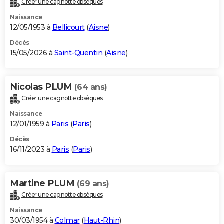
Créer une cagnotte obsèques
City break
Voyage de noces
Climat
Destinations
Voyage nature
Forum
+
PHOTO
Naissance
12/05/1953 à
Bellicourt
(
Aisne
)
GUIDES D'ACHAT
Décès
15/05/2026 à
Saint-Quentin
(
Aisne
)
BONS PLANS
CARTE DE VOEUX
Nicolas PLUM
(64 ans)
Carte Bonne année
Carte Pâques
Carte de Noël
Carte Saint-Valentin
Carte d'anniversaire
DICTIONNAIRE
Créer une cagnotte obsèques
Biographies
Expressions
Dictionnaire
Citations
Proverbes
PROGRAMME TV
Naissance
12/01/1959 à
Paris
(
Paris
)
COPAINS D'AVANT
Décès
16/11/2023 à
Paris
(
Paris
)
Se connecter
Collèges
Universités
Service militaire
S'inscrire
Lycées
Primaires
Entreprises
Avis de recherche
AVIS DE DÉCÈS
FORUM
Martine PLUM
(69 ans)
Lifestyle
Sport
Television
Cinema
Bricolage
Culture
Auto
Voyage
Créer une cagnotte obsèques
Naissance
30/03/1954 à
Colmar
(
Haut-Rhin
)