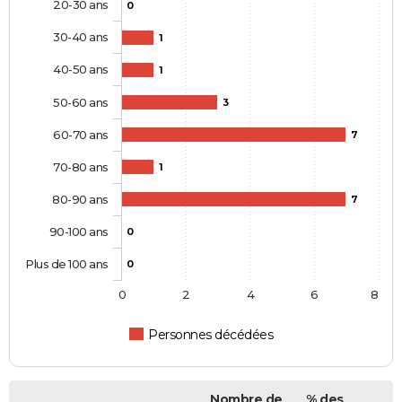
20-30 ans
0
30-40 ans
1
40-50 ans
1
50-60 ans
3
60-70 ans
7
70-80 ans
1
80-90 ans
7
90-100 ans
0
Plus de 100 ans
0
0
2
4
6
8
Personnes décédées
Nombre de
% des