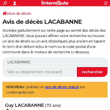
ACTUALITÉS
Connexion
S'inscrire
Avis de décès
Rechercher
Société
Education
Villes
Politique
Faits Divers
Monde
+
SPORT
Avis de décès LACABANNE
Football
Cyclisme
Forum
Coupe du monde 2026
Tennis
Rugby
CULTURE
Accédez gratuitement sur cette page au carnet des décès des
TNT
Cinéma
Musique
Programme TV
Streaming
Sorties cinéma
+
LACABANNE. Vous pouvez affiner votre recherche ou trouver
FINANCE
un avis de décès ou un avis d'obsèques plus ancien en tapant
Impôts
Immobilier
Banque
Crédit
Retraite
Epargne
Risques naturels par ville
Assurance
AUTO
le nom d'un défunt et/ou le nom ou le code postal d'une
commune dans le moteur de recherche ci-dessous.
Réserver un essai
Berlines
Forum auto
Essais
Citadines
SUV
+
HIGH-TECH
Meilleur smartphone
Ordinateurs
Guide high-tech
Mobiles
Internet
Jeux vidéo
+
BRICOLAGE
Aménagement intérieur
Cuisine
Jardinage
+
Forum
Extérieur
Salle de bains
Rangement
WEEK-END
Escapades
Expositions
Week-end nature
Guides de France
Patrimoine
Musées
+
LIFESTYLE
NOUVEAU :
publiez un
avis de décès gratuit
sur
Linternaute.com
Bien-être
Mode
+
Art de vivre
Loisirs
Modes de vie
SANTE
Guy LACABANNE
Guide de la santé
Médicaments
+
Alimentation
Maladies
Sommeil
(73 ans)
VOYAGE