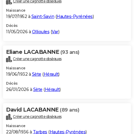
Créer une cagnotte obsèques
City break
Voyage de noces
Climat
Destinations
Voyage nature
Forum
+
PHOTO
Naissance
19/07/1952 à
Saint-Savin
(
Hautes-Pyrénées
)
GUIDES D'ACHAT
Décès
11/05/2026 à
Ollioules
(
Var
)
BONS PLANS
CARTE DE VOEUX
Eliane LACABANNE
(93 ans)
Carte Bonne année
Carte Pâques
Carte de Noël
Carte Saint-Valentin
Carte d'anniversaire
DICTIONNAIRE
Créer une cagnotte obsèques
Biographies
Expressions
Dictionnaire
Citations
Proverbes
PROGRAMME TV
Naissance
19/06/1932 à
Sète
(
Hérault
)
COPAINS D'AVANT
Décès
26/01/2026 à
Sète
(
Hérault
)
Se connecter
Collèges
Universités
Service militaire
S'inscrire
Lycées
Primaires
Entreprises
Avis de recherche
AVIS DE DÉCÈS
FORUM
David LACABANNE
(89 ans)
Lifestyle
Sport
Television
Cinema
Bricolage
Culture
Auto
Voyage
Créer une cagnotte obsèques
Naissance
22/08/1936 à
Tarbes
(
Hautes-Pyrénées
)