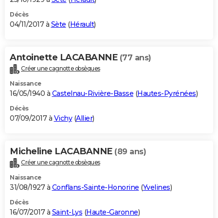
Décès
04/11/2017 à
Sète
(
Hérault
)
Antoinette LACABANNE
(77 ans)
Créer une cagnotte obsèques
Naissance
16/05/1940 à
Castelnau-Rivière-Basse
(
Hautes-Pyrénées
)
Décès
07/09/2017 à
Vichy
(
Allier
)
Micheline LACABANNE
(89 ans)
Créer une cagnotte obsèques
Naissance
31/08/1927 à
Conflans-Sainte-Honorine
(
Yvelines
)
Décès
16/07/2017 à
Saint-Lys
(
Haute-Garonne
)