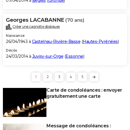
07/04/2014 à
Bègles
(
Gironde
)
Georges LACABANNE
(70 ans)
Créer une cagnotte obsèques
Naissance
26/04/1943 à
Castelnau-Rivière-Basse
(
Hautes-Pyrénées
)
Décès
24/03/2014 à
Juvisy-sur-Orge
(
Essonne
)
1
2
3
4
5
Carte de condoléances : envoyer
gratuitement une carte
Message de condoléances :