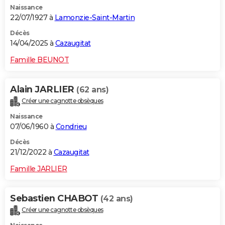
Naissance
City break
Voyage de noces
Climat
Destinations
Voyage nature
Forum
+
PHOTO
22/07/1927 à
Lamonzie-Saint-Martin
GUIDES D'ACHAT
Décès
14/04/2025 à
Cazaugitat
BONS PLANS
Famille BEUNOT
CARTE DE VOEUX
Alain JARLIER
(62 ans)
Carte Bonne année
Carte Pâques
Carte de Noël
Carte Saint-Valentin
Carte d'anniversaire
DICTIONNAIRE
Créer une cagnotte obsèques
Biographies
Expressions
Dictionnaire
Citations
Proverbes
PROGRAMME TV
Naissance
07/06/1960 à
Condrieu
COPAINS D'AVANT
Décès
21/12/2022 à
Cazaugitat
Se connecter
Collèges
Universités
Service militaire
S'inscrire
Lycées
Primaires
Entreprises
Avis de recherche
AVIS DE DÉCÈS
Famille JARLIER
FORUM
Lifestyle
Sport
Television
Cinema
Bricolage
Culture
Auto
Voyage
Sebastien CHABOT
(42 ans)
Créer une cagnotte obsèques