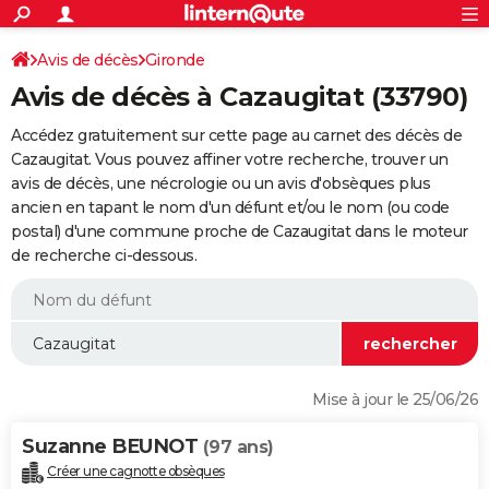
ACTUALITÉS
Connexion
S'inscrire
Avis de décès
Gironde
Rechercher
Société
Education
Villes
Politique
Faits Divers
Monde
+
SPORT
Avis de décès à Cazaugitat (33790)
Football
Cyclisme
Forum
Coupe du monde 2026
Tennis
Rugby
CULTURE
Accédez gratuitement sur cette page au carnet des décès de
TNT
Cinéma
Musique
Programme TV
Streaming
Sorties cinéma
+
Cazaugitat. Vous pouvez affiner votre recherche, trouver un
FINANCE
avis de décès, une nécrologie ou un avis d'obsèques plus
Impôts
Immobilier
Banque
Crédit
Retraite
Epargne
Risques naturels par ville
Assurance
AUTO
ancien en tapant le nom d'un défunt et/ou le nom (ou code
postal) d'une commune proche de Cazaugitat dans le moteur
Réserver un essai
Berlines
Forum auto
Essais
Citadines
SUV
+
HIGH-TECH
de recherche ci-dessous.
Meilleur smartphone
Ordinateurs
Guide high-tech
Mobiles
Internet
Jeux vidéo
+
BRICOLAGE
Aménagement intérieur
Cuisine
Jardinage
+
Forum
Extérieur
Salle de bains
Rangement
WEEK-END
Escapades
Expositions
Week-end nature
Guides de France
Patrimoine
Musées
+
LIFESTYLE
Mise à jour le 25/06/26
Bien-être
Mode
+
Art de vivre
Loisirs
Modes de vie
SANTE
Suzanne BEUNOT
(97 ans)
Guide de la santé
Médicaments
+
Alimentation
Maladies
Sommeil
VOYAGE
Créer une cagnotte obsèques