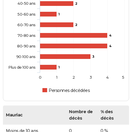
40-50 ans
2
50-60 ans
1
60-70 ans
2
70-80 ans
4
80-90 ans
4
90-100 ans
3
Plus de 100 ans
1
0
1
2
3
4
5
Personnes décédées
Nombre de
% des
Mauriac
décès
décès
Moins de 10 ans
0
0 %