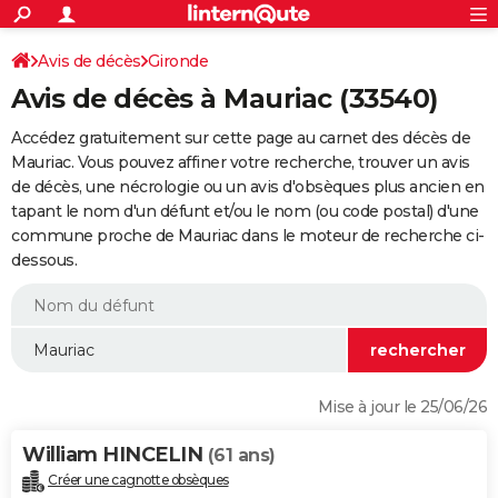
ACTUALITÉS
Connexion
S'inscrire
Avis de décès
Gironde
Rechercher
Société
Education
Villes
Politique
Faits Divers
Monde
+
SPORT
Avis de décès à Mauriac (33540)
Football
Cyclisme
Forum
Coupe du monde 2026
Tennis
Rugby
CULTURE
Accédez gratuitement sur cette page au carnet des décès de
TNT
Cinéma
Musique
Programme TV
Streaming
Sorties cinéma
+
Mauriac. Vous pouvez affiner votre recherche, trouver un avis
FINANCE
de décès, une nécrologie ou un avis d'obsèques plus ancien en
Impôts
Immobilier
Banque
Crédit
Retraite
Epargne
Risques naturels par ville
Assurance
AUTO
tapant le nom d'un défunt et/ou le nom (ou code postal) d'une
commune proche de Mauriac dans le moteur de recherche ci-
Réserver un essai
Berlines
Forum auto
Essais
Citadines
SUV
+
HIGH-TECH
dessous.
Meilleur smartphone
Ordinateurs
Guide high-tech
Mobiles
Internet
Jeux vidéo
+
BRICOLAGE
Aménagement intérieur
Cuisine
Jardinage
+
Forum
Extérieur
Salle de bains
Rangement
WEEK-END
Escapades
Expositions
Week-end nature
Guides de France
Patrimoine
Musées
+
LIFESTYLE
Mise à jour le 25/06/26
Bien-être
Mode
+
Art de vivre
Loisirs
Modes de vie
SANTE
William HINCELIN
(61 ans)
Guide de la santé
Médicaments
+
Alimentation
Maladies
Sommeil
VOYAGE
Créer une cagnotte obsèques