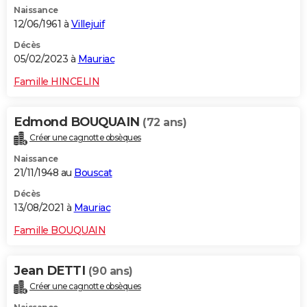
Naissance
City break
Voyage de noces
Climat
Destinations
Voyage nature
Forum
+
PHOTO
12/06/1961 à
Villejuif
GUIDES D'ACHAT
Décès
05/02/2023 à
Mauriac
BONS PLANS
Famille HINCELIN
CARTE DE VOEUX
Edmond BOUQUAIN
(72 ans)
Carte Bonne année
Carte Pâques
Carte de Noël
Carte Saint-Valentin
Carte d'anniversaire
DICTIONNAIRE
Créer une cagnotte obsèques
Biographies
Expressions
Dictionnaire
Citations
Proverbes
PROGRAMME TV
Naissance
21/11/1948 au
Bouscat
COPAINS D'AVANT
Décès
13/08/2021 à
Mauriac
Se connecter
Collèges
Universités
Service militaire
S'inscrire
Lycées
Primaires
Entreprises
Avis de recherche
AVIS DE DÉCÈS
Famille BOUQUAIN
FORUM
Lifestyle
Sport
Television
Cinema
Bricolage
Culture
Auto
Voyage
Jean DETTI
(90 ans)
Créer une cagnotte obsèques