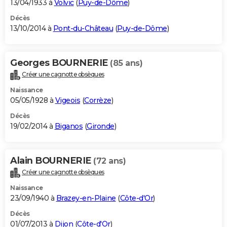
13/04/1933 à
Volvic
(
Puy-de-Dôme
)
Décès
13/10/2014 à
Pont-du-Château
(
Puy-de-Dôme
)
Georges BOURNERIE
(85 ans)
Créer une cagnotte obsèques
Naissance
05/05/1928 à
Vigeois
(
Corrèze
)
Décès
19/02/2014 à
Biganos
(
Gironde
)
Alain BOURNERIE
(72 ans)
Créer une cagnotte obsèques
Naissance
23/09/1940 à
Brazey-en-Plaine
(
Côte-d'Or
)
Décès
01/07/2013 à
Dijon
(
Côte-d'Or
)