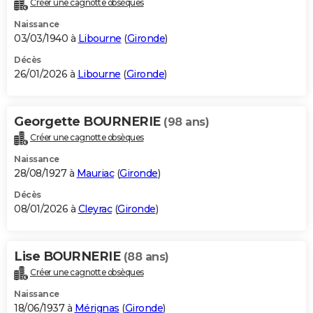
Créer une cagnotte obsèques
City break
Voyage de noces
Climat
Destinations
Voyage nature
Forum
+
PHOTO
Naissance
03/03/1940 à
Libourne
(
Gironde
)
GUIDES D'ACHAT
Décès
26/01/2026 à
Libourne
(
Gironde
)
BONS PLANS
CARTE DE VOEUX
Georgette BOURNERIE
(98 ans)
Carte Bonne année
Carte Pâques
Carte de Noël
Carte Saint-Valentin
Carte d'anniversaire
DICTIONNAIRE
Créer une cagnotte obsèques
Biographies
Expressions
Dictionnaire
Citations
Proverbes
PROGRAMME TV
Naissance
28/08/1927 à
Mauriac
(
Gironde
)
COPAINS D'AVANT
Décès
08/01/2026 à
Cleyrac
(
Gironde
)
Se connecter
Collèges
Universités
Service militaire
S'inscrire
Lycées
Primaires
Entreprises
Avis de recherche
AVIS DE DÉCÈS
FORUM
Lise BOURNERIE
(88 ans)
Lifestyle
Sport
Television
Cinema
Bricolage
Culture
Auto
Voyage
Créer une cagnotte obsèques
Naissance
18/06/1937 à
Mérignas
(
Gironde
)