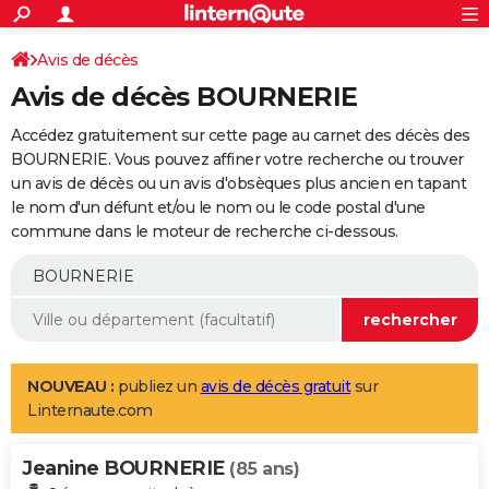
ACTUALITÉS
Connexion
S'inscrire
Avis de décès
Rechercher
Société
Education
Villes
Politique
Faits Divers
Monde
+
SPORT
Avis de décès BOURNERIE
Football
Cyclisme
Forum
Coupe du monde 2026
Tennis
Rugby
CULTURE
Accédez gratuitement sur cette page au carnet des décès des
TNT
Cinéma
Musique
Programme TV
Streaming
Sorties cinéma
+
BOURNERIE. Vous pouvez affiner votre recherche ou trouver
FINANCE
un avis de décès ou un avis d'obsèques plus ancien en tapant
Impôts
Immobilier
Banque
Crédit
Retraite
Epargne
Risques naturels par ville
Assurance
AUTO
le nom d'un défunt et/ou le nom ou le code postal d'une
commune dans le moteur de recherche ci-dessous.
Réserver un essai
Berlines
Forum auto
Essais
Citadines
SUV
+
HIGH-TECH
Meilleur smartphone
Ordinateurs
Guide high-tech
Mobiles
Internet
Jeux vidéo
+
BRICOLAGE
Aménagement intérieur
Cuisine
Jardinage
+
Forum
Extérieur
Salle de bains
Rangement
WEEK-END
Escapades
Expositions
Week-end nature
Guides de France
Patrimoine
Musées
+
LIFESTYLE
NOUVEAU :
publiez un
avis de décès gratuit
sur
Linternaute.com
Bien-être
Mode
+
Art de vivre
Loisirs
Modes de vie
SANTE
Jeanine BOURNERIE
Guide de la santé
Médicaments
+
Alimentation
Maladies
Sommeil
(85 ans)
VOYAGE