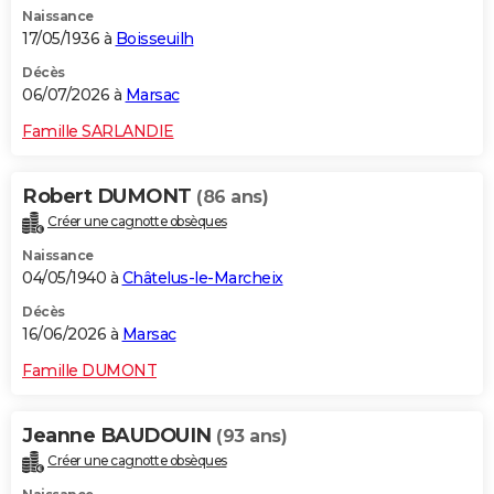
Naissance
City break
Voyage de noces
Climat
Destinations
Voyage nature
Forum
+
PHOTO
17/05/1936 à
Boisseuilh
GUIDES D'ACHAT
Décès
06/07/2026 à
Marsac
BONS PLANS
Famille SARLANDIE
CARTE DE VOEUX
Robert DUMONT
(86 ans)
Carte Bonne année
Carte Pâques
Carte de Noël
Carte Saint-Valentin
Carte d'anniversaire
DICTIONNAIRE
Créer une cagnotte obsèques
Biographies
Expressions
Dictionnaire
Citations
Proverbes
PROGRAMME TV
Naissance
04/05/1940 à
Châtelus-le-Marcheix
COPAINS D'AVANT
Décès
16/06/2026 à
Marsac
Se connecter
Collèges
Universités
Service militaire
S'inscrire
Lycées
Primaires
Entreprises
Avis de recherche
AVIS DE DÉCÈS
Famille DUMONT
FORUM
Lifestyle
Sport
Television
Cinema
Bricolage
Culture
Auto
Voyage
Jeanne BAUDOUIN
(93 ans)
Créer une cagnotte obsèques