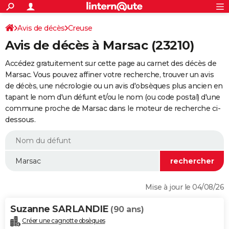
ACTUALITÉS
Connexion
S'inscrire
Avis de décès
Creuse
Rechercher
Société
Education
Villes
Politique
Faits Divers
Monde
+
SPORT
Avis de décès à Marsac (23210)
Football
Cyclisme
Forum
Coupe du monde 2026
Tennis
Rugby
CULTURE
Accédez gratuitement sur cette page au carnet des décès de
TNT
Cinéma
Musique
Programme TV
Streaming
Sorties cinéma
+
Marsac. Vous pouvez affiner votre recherche, trouver un avis
FINANCE
de décès, une nécrologie ou un avis d'obsèques plus ancien en
Impôts
Immobilier
Banque
Crédit
Retraite
Epargne
Risques naturels par ville
Assurance
AUTO
tapant le nom d'un défunt et/ou le nom (ou code postal) d'une
commune proche de Marsac dans le moteur de recherche ci-
Réserver un essai
Berlines
Forum auto
Essais
Citadines
SUV
+
HIGH-TECH
dessous.
Meilleur smartphone
Ordinateurs
Guide high-tech
Mobiles
Internet
Jeux vidéo
+
BRICOLAGE
Aménagement intérieur
Cuisine
Jardinage
+
Forum
Extérieur
Salle de bains
Rangement
WEEK-END
Escapades
Expositions
Week-end nature
Guides de France
Patrimoine
Musées
+
LIFESTYLE
Mise à jour le 04/08/26
Bien-être
Mode
+
Art de vivre
Loisirs
Modes de vie
SANTE
Suzanne SARLANDIE
(90 ans)
Guide de la santé
Médicaments
+
Alimentation
Maladies
Sommeil
VOYAGE
Créer une cagnotte obsèques