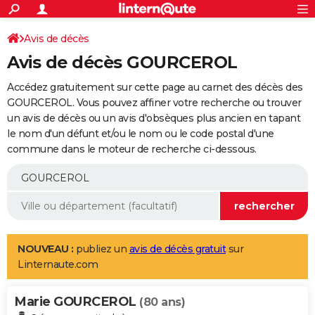
ACTUALITÉS
Connexion
S'inscrire
Avis de décès
Rechercher
Société
Education
Villes
Politique
Faits Divers
Monde
+
SPORT
Avis de décès GOURCEROL
Football
Cyclisme
Forum
Coupe du monde 2026
Tennis
Rugby
CULTURE
Accédez gratuitement sur cette page au carnet des décès des
TNT
Cinéma
Musique
Programme TV
Streaming
Sorties cinéma
+
GOURCEROL. Vous pouvez affiner votre recherche ou trouver
FINANCE
un avis de décès ou un avis d'obsèques plus ancien en tapant
Impôts
Immobilier
Banque
Crédit
Retraite
Epargne
Risques naturels par ville
Assurance
AUTO
le nom d'un défunt et/ou le nom ou le code postal d'une
commune dans le moteur de recherche ci-dessous.
Réserver un essai
Berlines
Forum auto
Essais
Citadines
SUV
+
HIGH-TECH
Meilleur smartphone
Ordinateurs
Guide high-tech
Mobiles
Internet
Jeux vidéo
+
BRICOLAGE
Aménagement intérieur
Cuisine
Jardinage
+
Forum
Extérieur
Salle de bains
Rangement
WEEK-END
Escapades
Expositions
Week-end nature
Guides de France
Patrimoine
Musées
+
LIFESTYLE
NOUVEAU :
publiez un
avis de décès gratuit
sur
Linternaute.com
Bien-être
Mode
+
Art de vivre
Loisirs
Modes de vie
SANTE
Marie GOURCEROL
Guide de la santé
Médicaments
+
Alimentation
Maladies
Sommeil
(80 ans)
VOYAGE