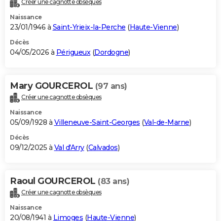
Créer une cagnotte obsèques
City break
Voyage de noces
Climat
Destinations
Voyage nature
Forum
+
PHOTO
Naissance
23/01/1946 à
Saint-Yrieix-la-Perche
(
Haute-Vienne
)
GUIDES D'ACHAT
Décès
04/05/2026 à
Périgueux
(
Dordogne
)
BONS PLANS
CARTE DE VOEUX
Mary GOURCEROL
(97 ans)
Carte Bonne année
Carte Pâques
Carte de Noël
Carte Saint-Valentin
Carte d'anniversaire
DICTIONNAIRE
Créer une cagnotte obsèques
Biographies
Expressions
Dictionnaire
Citations
Proverbes
PROGRAMME TV
Naissance
05/09/1928 à
Villeneuve-Saint-Georges
(
Val-de-Marne
)
COPAINS D'AVANT
Décès
09/12/2025 à
Val d'Arry
(
Calvados
)
Se connecter
Collèges
Universités
Service militaire
S'inscrire
Lycées
Primaires
Entreprises
Avis de recherche
AVIS DE DÉCÈS
FORUM
Raoul GOURCEROL
(83 ans)
Lifestyle
Sport
Television
Cinema
Bricolage
Culture
Auto
Voyage
Créer une cagnotte obsèques
Naissance
20/08/1941 à
Limoges
(
Haute-Vienne
)