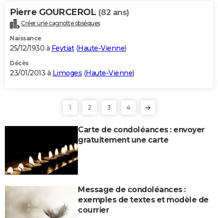
Pierre GOURCEROL
(82 ans)
Créer une cagnotte obsèques
Naissance
25/12/1930 à
Feytiat
(
Haute-Vienne
)
Décès
23/01/2013 à
Limoges
(
Haute-Vienne
)
1
2
3
4
Carte de condoléances : envoyer
gratuitement une carte
Message de condoléances :
exemples de textes et modèle de
courrier