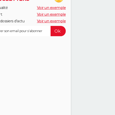
alité
Voir un exemple
rt
Voir un exemple
dossiers d'actu
Voir un exemple