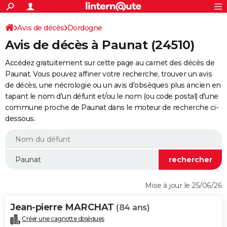
ACTUALITÉS
Connexion
S'inscrire
Avis de décès
Dordogne
Rechercher
Société
Education
Villes
Politique
Faits Divers
Monde
+
SPORT
Avis de décès à Paunat (24510)
Football
Cyclisme
Forum
Coupe du monde 2026
Tennis
Rugby
CULTURE
Accédez gratuitement sur cette page au carnet des décès de
TNT
Cinéma
Musique
Programme TV
Streaming
Sorties cinéma
+
Paunat. Vous pouvez affiner votre recherche, trouver un avis
FINANCE
de décès, une nécrologie ou un avis d'obsèques plus ancien en
Impôts
Immobilier
Banque
Crédit
Retraite
Epargne
Risques naturels par ville
Assurance
AUTO
tapant le nom d'un défunt et/ou le nom (ou code postal) d'une
commune proche de Paunat dans le moteur de recherche ci-
Réserver un essai
Berlines
Forum auto
Essais
Citadines
SUV
+
HIGH-TECH
dessous.
Meilleur smartphone
Ordinateurs
Guide high-tech
Mobiles
Internet
Jeux vidéo
+
BRICOLAGE
Aménagement intérieur
Cuisine
Jardinage
+
Forum
Extérieur
Salle de bains
Rangement
WEEK-END
Escapades
Expositions
Week-end nature
Guides de France
Patrimoine
Musées
+
LIFESTYLE
Mise à jour le 25/06/26
Bien-être
Mode
+
Art de vivre
Loisirs
Modes de vie
SANTE
Jean-pierre MARCHAT
(84 ans)
Guide de la santé
Médicaments
+
Alimentation
Maladies
Sommeil
VOYAGE
Créer une cagnotte obsèques