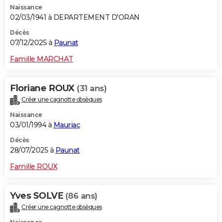
Naissance
City break
Voyage de noces
Climat
Destinations
Voyage nature
Forum
+
PHOTO
02/03/1941 à DEPARTEMENT D'ORAN
GUIDES D'ACHAT
Décès
07/12/2025 à
Paunat
BONS PLANS
Famille MARCHAT
CARTE DE VOEUX
Floriane ROUX
(31 ans)
Carte Bonne année
Carte Pâques
Carte de Noël
Carte Saint-Valentin
Carte d'anniversaire
DICTIONNAIRE
Créer une cagnotte obsèques
Biographies
Expressions
Dictionnaire
Citations
Proverbes
PROGRAMME TV
Naissance
03/01/1994 à
Mauriac
COPAINS D'AVANT
Décès
28/07/2025 à
Paunat
Se connecter
Collèges
Universités
Service militaire
S'inscrire
Lycées
Primaires
Entreprises
Avis de recherche
AVIS DE DÉCÈS
Famille ROUX
FORUM
Lifestyle
Sport
Television
Cinema
Bricolage
Culture
Auto
Voyage
Yves SOLVE
(86 ans)
Créer une cagnotte obsèques