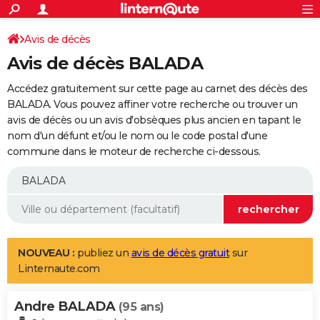
ACTUALITÉS
Connexion
S'inscrire
Avis de décès
Rechercher
Société
Education
Villes
Politique
Faits Divers
Monde
+
SPORT
Avis de décès BALADA
Football
Cyclisme
Forum
Coupe du monde 2026
Tennis
Rugby
CULTURE
Accédez gratuitement sur cette page au carnet des décès des
TNT
Cinéma
Musique
Programme TV
Streaming
Sorties cinéma
+
BALADA. Vous pouvez affiner votre recherche ou trouver un
FINANCE
avis de décès ou un avis d'obsèques plus ancien en tapant le
Impôts
Immobilier
Banque
Crédit
Retraite
Epargne
Risques naturels par ville
Assurance
AUTO
nom d'un défunt et/ou le nom ou le code postal d'une
commune dans le moteur de recherche ci-dessous.
Réserver un essai
Berlines
Forum auto
Essais
Citadines
SUV
+
HIGH-TECH
Meilleur smartphone
Ordinateurs
Guide high-tech
Mobiles
Internet
Jeux vidéo
+
BRICOLAGE
Aménagement intérieur
Cuisine
Jardinage
+
Forum
Extérieur
Salle de bains
Rangement
WEEK-END
Escapades
Expositions
Week-end nature
Guides de France
Patrimoine
Musées
+
LIFESTYLE
NOUVEAU :
publiez un
avis de décès gratuit
sur
Linternaute.com
Bien-être
Mode
+
Art de vivre
Loisirs
Modes de vie
SANTE
Andre BALADA
Guide de la santé
Médicaments
+
Alimentation
Maladies
Sommeil
(95 ans)
VOYAGE