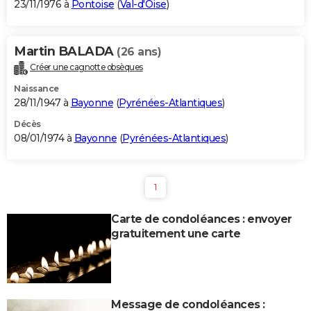
23/11/1976 à
Pontoise
(
Val-d'Oise
)
Martin BALADA
(26 ans)
Créer une cagnotte obsèques
Naissance
28/11/1947 à
Bayonne
(
Pyrénées-Atlantiques
)
Décès
08/01/1974 à
Bayonne
(
Pyrénées-Atlantiques
)
1
Carte de condoléances : envoyer
gratuitement une carte
Message de condoléances :