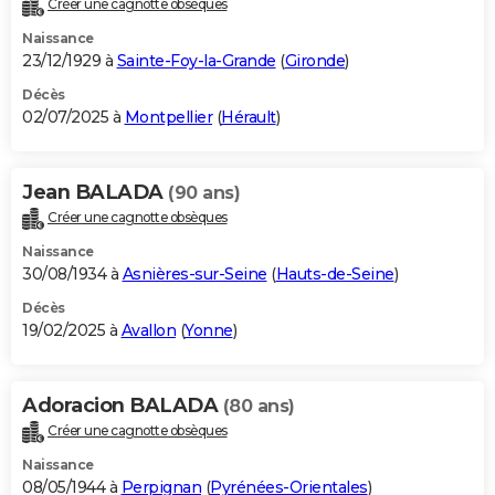
Créer une cagnotte obsèques
City break
Voyage de noces
Climat
Destinations
Voyage nature
Forum
+
PHOTO
Naissance
23/12/1929 à
Sainte-Foy-la-Grande
(
Gironde
)
GUIDES D'ACHAT
Décès
02/07/2025 à
Montpellier
(
Hérault
)
BONS PLANS
CARTE DE VOEUX
Jean BALADA
(90 ans)
Carte Bonne année
Carte Pâques
Carte de Noël
Carte Saint-Valentin
Carte d'anniversaire
DICTIONNAIRE
Créer une cagnotte obsèques
Biographies
Expressions
Dictionnaire
Citations
Proverbes
PROGRAMME TV
Naissance
30/08/1934 à
Asnières-sur-Seine
(
Hauts-de-Seine
)
COPAINS D'AVANT
Décès
19/02/2025 à
Avallon
(
Yonne
)
Se connecter
Collèges
Universités
Service militaire
S'inscrire
Lycées
Primaires
Entreprises
Avis de recherche
AVIS DE DÉCÈS
FORUM
Adoracion BALADA
(80 ans)
Lifestyle
Sport
Television
Cinema
Bricolage
Culture
Auto
Voyage
Créer une cagnotte obsèques
Naissance
08/05/1944 à
Perpignan
(
Pyrénées-Orientales
)