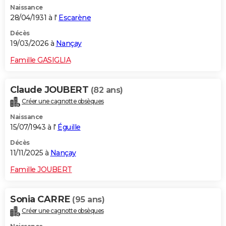
Naissance
City break
Voyage de noces
Climat
Destinations
Voyage nature
Forum
+
PHOTO
28/04/1931 à l'
Escarène
GUIDES D'ACHAT
Décès
19/03/2026 à
Nançay
BONS PLANS
Famille GASIGLIA
CARTE DE VOEUX
Claude JOUBERT
(82 ans)
Carte Bonne année
Carte Pâques
Carte de Noël
Carte Saint-Valentin
Carte d'anniversaire
DICTIONNAIRE
Créer une cagnotte obsèques
Biographies
Expressions
Dictionnaire
Citations
Proverbes
PROGRAMME TV
Naissance
15/07/1943 à l'
Éguille
COPAINS D'AVANT
Décès
11/11/2025 à
Nançay
Se connecter
Collèges
Universités
Service militaire
S'inscrire
Lycées
Primaires
Entreprises
Avis de recherche
AVIS DE DÉCÈS
Famille JOUBERT
FORUM
Lifestyle
Sport
Television
Cinema
Bricolage
Culture
Auto
Voyage
Sonia CARRE
(95 ans)
Créer une cagnotte obsèques