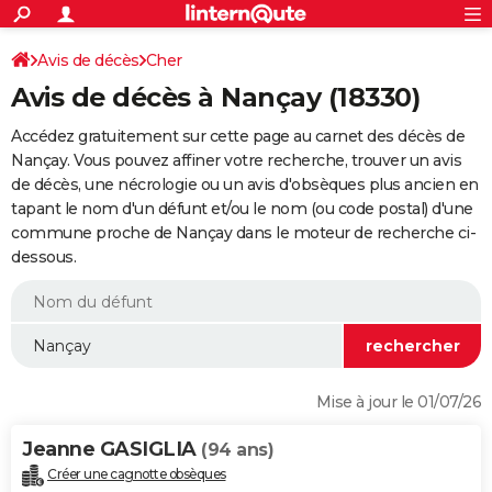
ACTUALITÉS
Connexion
S'inscrire
Avis de décès
Cher
Rechercher
Société
Education
Villes
Politique
Faits Divers
Monde
+
SPORT
Avis de décès à Nançay (18330)
Football
Cyclisme
Forum
Coupe du monde 2026
Tennis
Rugby
CULTURE
Accédez gratuitement sur cette page au carnet des décès de
TNT
Cinéma
Musique
Programme TV
Streaming
Sorties cinéma
+
Nançay. Vous pouvez affiner votre recherche, trouver un avis
FINANCE
de décès, une nécrologie ou un avis d'obsèques plus ancien en
Impôts
Immobilier
Banque
Crédit
Retraite
Epargne
Risques naturels par ville
Assurance
AUTO
tapant le nom d'un défunt et/ou le nom (ou code postal) d'une
commune proche de Nançay dans le moteur de recherche ci-
Réserver un essai
Berlines
Forum auto
Essais
Citadines
SUV
+
HIGH-TECH
dessous.
Meilleur smartphone
Ordinateurs
Guide high-tech
Mobiles
Internet
Jeux vidéo
+
BRICOLAGE
Aménagement intérieur
Cuisine
Jardinage
+
Forum
Extérieur
Salle de bains
Rangement
WEEK-END
Escapades
Expositions
Week-end nature
Guides de France
Patrimoine
Musées
+
LIFESTYLE
Mise à jour le 01/07/26
Bien-être
Mode
+
Art de vivre
Loisirs
Modes de vie
SANTE
Jeanne GASIGLIA
(94 ans)
Guide de la santé
Médicaments
+
Alimentation
Maladies
Sommeil
VOYAGE
Créer une cagnotte obsèques