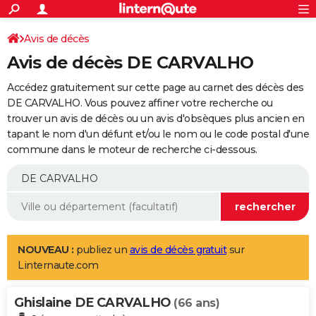
ACTUALITÉS
Connexion
S'inscrire
Avis de décès
Rechercher
Société
Education
Villes
Politique
Faits Divers
Monde
+
SPORT
Avis de décès DE CARVALHO
Football
Cyclisme
Forum
Coupe du monde 2026
Tennis
Rugby
CULTURE
Accédez gratuitement sur cette page au carnet des décès des
TNT
Cinéma
Musique
Programme TV
Streaming
Sorties cinéma
+
DE CARVALHO. Vous pouvez affiner votre recherche ou
FINANCE
trouver un avis de décès ou un avis d'obsèques plus ancien en
Impôts
Immobilier
Banque
Crédit
Retraite
Epargne
Risques naturels par ville
Assurance
AUTO
tapant le nom d'un défunt et/ou le nom ou le code postal d'une
commune dans le moteur de recherche ci-dessous.
Réserver un essai
Berlines
Forum auto
Essais
Citadines
SUV
+
HIGH-TECH
Meilleur smartphone
Ordinateurs
Guide high-tech
Mobiles
Internet
Jeux vidéo
+
BRICOLAGE
Aménagement intérieur
Cuisine
Jardinage
+
Forum
Extérieur
Salle de bains
Rangement
WEEK-END
Escapades
Expositions
Week-end nature
Guides de France
Patrimoine
Musées
+
LIFESTYLE
NOUVEAU :
publiez un
avis de décès gratuit
sur
Linternaute.com
Bien-être
Mode
+
Art de vivre
Loisirs
Modes de vie
SANTE
Ghislaine DE CARVALHO
Guide de la santé
Médicaments
+
Alimentation
Maladies
Sommeil
(66 ans)
VOYAGE