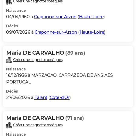
Créer une cagnotte obsèques
City break
Voyage de noces
Climat
Destinations
Voyage nature
Forum
+
PHOTO
Naissance
04/04/1960 à
Craponne-sur-Arzon
(
Haute-Loire
)
GUIDES D'ACHAT
Décès
09/07/2026 à
Craponne-sur-Arzon
(
Haute-Loire
)
BONS PLANS
CARTE DE VOEUX
Maria DE CARVALHO
(89 ans)
Carte Bonne année
Carte Pâques
Carte de Noël
Carte Saint-Valentin
Carte d'anniversaire
DICTIONNAIRE
Créer une cagnotte obsèques
Biographies
Expressions
Dictionnaire
Citations
Proverbes
PROGRAMME TV
Naissance
16/12/1936 à MARZAGAO, CARRAZEDA DE ANSIAES
COPAINS D'AVANT
PORTUGAL
Décès
Se connecter
Collèges
Universités
Service militaire
S'inscrire
Lycées
Primaires
Entreprises
Avis de recherche
AVIS DE DÉCÈS
27/06/2026 à
Talant
(
Côte-d'Or
)
FORUM
Lifestyle
Sport
Television
Cinema
Bricolage
Culture
Auto
Voyage
Maria DE CARVALHO
(71 ans)
Créer une cagnotte obsèques
Naissance